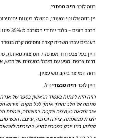
רוזה לזכר
רויה מנצורי
.
יין רוזה אלגנטי ומעודן, המשלב רעננות ים־תיכונ
הרכב הזנים – בלנד ייחודי המורכב מ 35% פינו גרי, 26% מורבדרה, 17% גראנש, 15% רוסאן, 7% סירה.
הענבים עברו השריה קצרה ותסיסה קרה בנפרד לכ
היין בעל צבע ורוד אפרסקי, חמיצות מאוזנת, פיר
דרום צרפת. מגיע עם תיבול בטעמים של דבש, א
רוזה המיוצר ביקב גוש עציון.
היין לזכר
רויה מנצורי
ז"ל.
רויה היא לפתוח בעמוד הראשון בספר של אגדה קס
פנימה אל הלב והולך איתך לכל מקום. פירוש הש
אור ומלאה בעוצמה שקטה. רגישותה, שמחת החיי
יוצרת מנשמתה, ציירה וכתבה, עיצבה תכשיטים 
קולנוע בניו יורק במטרה לסייע ביצירתה לאנשי