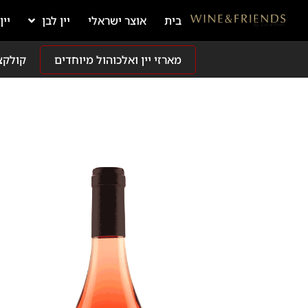
בית
אוצר ישראלי
יין לבן
יין
מארזי יין ואלכוהול מיוחדים
קולקצ