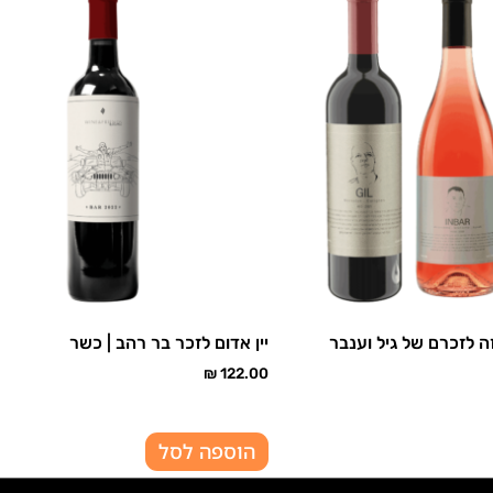
זה לזכרם של גיל וענבר
יין אדום לזכר בר רהב | כשר
₪
122.00
הוספה לסל