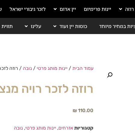
 רוזה
יינות פרימיום
יין אדום
לזכר גיבורי ישראל
ש
יות במחיר מיוחד
כוסות יין ועוד
עלינו
תווית י
עמוד הבית
/
יינות מותג פרטי
/
נובה
/ רוזה לזכר 
רוזה לזכר רויה מנצו
₪
110.00
קטגוריות
אזרחים
,
יינות מותג פרטי
,
נובה