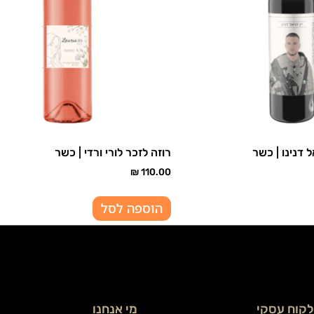
ל דנינו | כשר
רוזה לזכר לורי ורדי | כשר
₪
110.00
הוספה לסל
לקוח עסקי
מי אנחנו