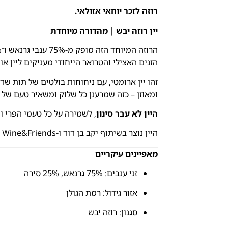
רוזה לזכר יוחאי אזולאי.
יין רוזה יבש | מהדורה מיוחדת
הזנים האצילי והטרואר הייחודי מעניקים ליין אופ
זהו יין ארומטי, עם ניחוחות בולטים של תות שד
ומאוזן – כזה שמרענן כל שלוק ומשאיר טעם של ע
היין לא עבר סינון
, לשמירה על כל טעמי הפרי ו
היין נוצר בשיתוף יקב בן דוד ו-Wine&Friends כחלק מסדרה ייחודית לזכר גיבורי ישראל.
מאפיינים עיקריים
זני ענבים: 75% גרנאש, 25% סירה
אזור גידול: רמת הגולן
סגנון: רוזה יבש