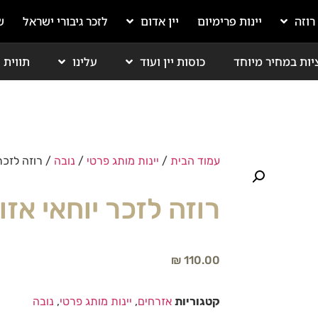
 רוזה
יינות פרימיום
יין אדום
לזכר גיבורי ישראל
ש
יות במחיר מיוחד
כוסות יין ועוד
עלינו
תווית י
עמוד הבית
/
יינות מותג פרטי
/
נובה
/ רוזה לזכר 
רוזה לזכר יוחאי אזו
₪
110.00
קטגוריות
אזרחים
,
יינות מותג פרטי
,
נובה