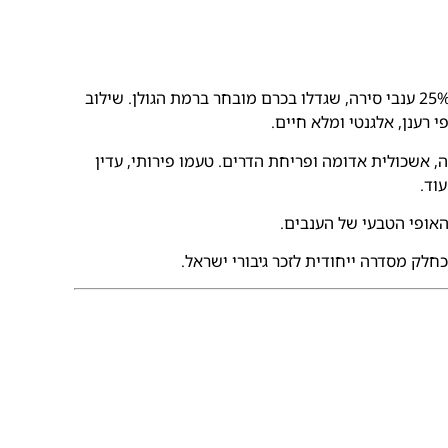
הרוזה המיוחד הזה מופק מ-75% ענבי גרנאש ו־25% ענבי סירה, שגדלו בכרם מובחר ברמת הגולן. שילוב
י רענן, אלגנטי ומלא חיים.
ה, אשכולית אדומה ופריחת הדרים. טעמו פירותי, עדין
וד.
האופי הטבעי של הענבים.