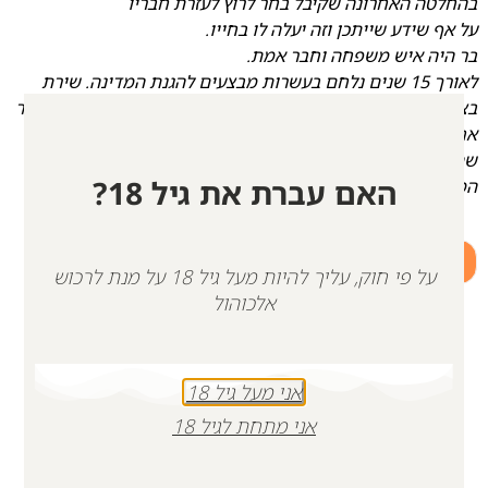
בהחלטה האחרונה שקיבל בחר לרוץ לעזרת חבריו
על אף שידע שייתכן וזה יעלה לו בחייו.
בר היה איש משפחה וחבר אמת.
לאורך 15 שנים נלחם בעשרות מבצעים להגנת המדינה. שירת
בצה״ל בחטיבת החילוץ וההצלה ולאחר מכן עבר לימ״מ. בר הותיר
אחריו משפחה ועשרות חברים
שהיו עבורו כאחים
האם עברת את גיל 18?
המבטיחים לנסות ולהיות ראויים לגבורתו.
+
-
על פי חוק, עליך להיות מעל גיל 18 על מנת לרכוש
הוספה לסל
אלכוהול
אני מעל גיל 18
אני מתחת לגיל 18