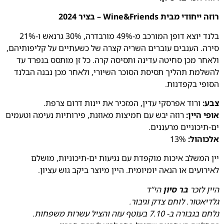
רוזה ייחודי מבית Wine&Friends – בציר 2024
בלנד יוצא דופן המורכב מ-49% מורבדרה, 30% גרנאש ו-21%
סירה. הענבים עוברים השריה קצרה של כשעתיים על קליפותיהם,
ולאחר מכן סחיטה עדינה ותסיסה קרה. כל זן מותסס בנפרד עד
להשלמת תהליך תסיסת הסוכר השיורי, ולאחר מכן נבנה הבלנד
הסופי בקפדנות.
צבע:
ורוד אפרסקי עדין, המזכיר את יינות דרום צרפת.
אופי היין:
רוזה יבש עם חמיצות מאוזנת, פירותיות נעימה וטעמים
ים-תיכוניים מרעננים.
אלכוהול:
13%
יין המשלב איכות מוקפדת עם נגיעות ים-תיכוניות, מושלם
לאירועים או הנאה יומיומית. היין מיוצר ביקב גוש עציון.
היין לזכר
בר סיון
הי”ד
גלדיאטור. לוחם צדק וגיבור.
נלחם בגבורה ב- 7.10 בעוטף עזה והציל עשרות משפחות.