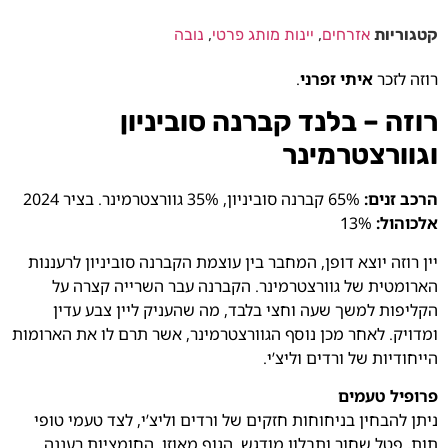
קטגוריות
אזרחים
,
יינות מותג פרטי
,
נובה
רוזה לזכר
איתי זפרני
.
רוזה – בלנד קברנה סוביניון
וגוורצטרמינר
הרכב זנים:
65% קברנה סוביניון, 35% גוורצטרמינר. בציר 2024
אלכוהול:
13%
יין רוזה יוצא דופן, המחבר בין עוצמת הקברנה סוביניון לרעננות
הארומטית של גוורצטרמינר. הקברנה עבר השרייה קצרה על
הקליפות למשך שעה וחצי בלבד, מה שהעניק ליין צבע עדין
ומדויק. לאחר מכן נוסף הגוורצטרמינר, אשר תרם לו את הארומות
הייחודיות של ורדים וליצ’י.
פרופיל טעמים
ניתן להבחין בניחוחות חזקים של ורדים וליצ’י, לצד טעמי טופי
תות, פטל שחור ותבלון מודגש. הגוף מאוזן, החומציות רעננה,