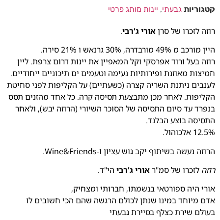
קטגוריות
גבעתי
,
יינות מותג פרטי
רוזה לזכרו של סרן
אורי ג'רבי
.
היין מורכב מ 49% מורבדרה, 30% גרנאש ו 21% סירה.
רוזה בעל ורוד אפרסקי וקל המאפיין את יינות דרום צרפת. ליין
חמיצות מאוזנת ופירותיות נעימה וטעמים ים תיכוניים ייחודיים.
לענבים ניתנת השריה קצרה (כשעתיים) על הקליפות לפני סחיטת
הקליפות. לאחר מכן מתבצעת תסיסה קרה. כל אחד מהזנים תסס
בנפרד עד סיום התסיסה של הסוכר השיורי (הרוזה יבש), ולאחר
התסיסה בוצע הבלנד.
12.5% אלכוהול.
הרוזה נעשה בשיתוף יקב גוש עציון ו-Wine&Friends.
רוזה
לזכרו של סמ"ר
אורי ג'רבי
הי"ד.
אורי היה ספורטאי בנשמתו, חברותי ומצחיק,
אדם מיוחד במינו שנתן לכולם הרגשה שהם הכי חשובים לו
בעולם שירת כצלף בסיירת גבעתי