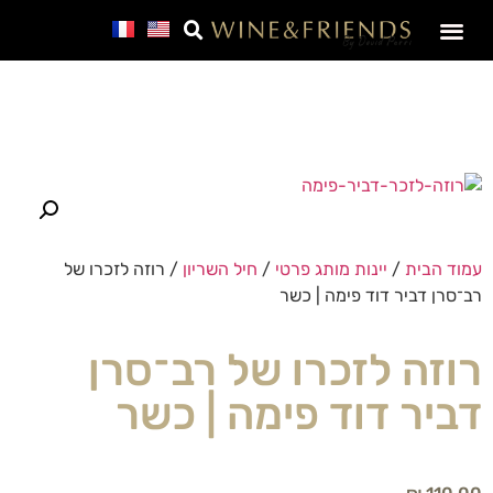
שמפניה | מבעבע | פורט
קולקציות במחיר מיוחד
תווית יין אישית
לזכר גיבורי ישראל
כוסות יין ועוד
Manage Profile
יינות פרימיום
מארזי יין ואלכוהול מיוחדים
זמני משלוחים לפסח – מתי ההזמנה שלי תגיע?
SALE – מבצע חבר
שובר מתנה – גיפט קארד
עמוד הבית
/
יינות מותג פרטי
/
חיל השריון
/ רוזה לזכרו של
רב־סרן דביר דוד פימה | כשר
רוזה לזכרו של רב־סרן
דביר דוד פימה | כשר