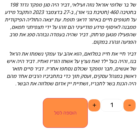
של בר שלומי אוראל נווה ועילאי, דביר היה סגן מפקד גדוד 198
בחטיבה 460 (חטיבת בני אור), ב-27 בדצמבר 2023 התקבל מידע
על חטופים חיים באיזור דראג׳ תופח. עת יצאה החוליה הפיקודית
ממבנה לאיסוף מידע מודיעיני
הם זוהו על ידי תצפיתני חמאס,
שהפעילו מטען מרחוק. דביר שהיה בעמדה גבוהה ספג את מרב
הפגיעה ונהרג במקום.
דביר חיי את חייו במלואם, הוא אהב עד עמקי נשמתו את הראל
בנו,
והיה בעל ילד ואח נערץ על אשתו הוריו ואחיו. דביר היה איש
של אנשים, חבר ומפקד שכולם נסחפו אחריו. דביר סיים תואר
ראשון במנהל עסקים, ועסק תוך כדי בתחביביו הרבים אחד מהם
היה הכנת בשר לחבריו, ושתיית יין אדום שמלווה את הבשר.
+
-
הוספה לסל