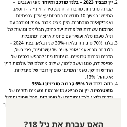
יין מבציר 2023 – בלנד מורכב ומיוחד
מזני הענבים –
קברנה סוביניון, מורבדרה, גרנש, סירה, ויונייה ו- רוסאן.
התיישן במשך 10 חודשים בחביות עץ אלון צרפתיות
ואמריקאיות מובחרות. היין מציג מבנה עמוק ומורכב עם
ארומות עשירות של פירות יער כהים, תבלינים ונגיעות של
וניל. טעמו מלא ועשיר עם סיומת ארוכה ומתובלת.
בלנד 70% סוביניון בלאן ו-30% שנין בלאן. בציר 2024 –
בלנד זה מביא עמו אופי עשיר של עשבוניות, פרי בשל,
הדרים ופירות טרופיים. בניחוחו ניתן להרגיש רמזים של
פסיפלורה, מנגו ועשב לימון, שילוב מושלם של עולמות היין
החדש והישן. טעמו המרענן מוסיף רובד של מינרליות.
אלכוהול: 13%.
רוזה בלנד של 65% קברנה סוביניון ו-35%
גווצטרמינר.
יין זה מביא עמו ארומות וטעמים חזקים של
ורדים וליצ'י, לצד ניחוחות של טופי תות, פטל שחור ותיבול
עדין. קברנה סוביניון עבר השרייה קצרה על קליפותיו במשך
שעה וחצי, ולאחר מכן נוסף זן הגווצטרמינר, היוצר בלנד
עשיר בטעמים מתוחכמים ומרעננים. אלכוהול: 13%
האם עברת את גיל 18?