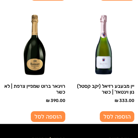
יין מבעבע רזיאל (יקב קסטל)
רוינאר ברוט שמפיין צרפת | לא
נון וינטאז' | כשר
כשר
₪
390.00
₪
333.00
הוספה לסל
הוספה לסל