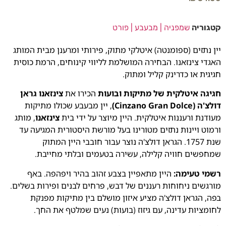
קטגוריה
שמפניה | מבעבע | פורט
יין נתזים (ספומנטה) איטלקי מתוק, פירותי ומרענן מבית המותג
האגדי צינזאנו. הבחירה המושלמת לליווי קינוחים, הרמת כוסית
חגיגית או כדרינק קליל ומתוק.
חגיגה איטלקית של מתיקות ובועות
הכירו את
צינזאנו גראן
דולצ'ה (Cinzano Gran Dolce)
, יין מבעבע שכולו מתיקות
מעודנת ורעננות איטלקית. היין מיוצר על ידי בית
צינזאנו
, מותג
ורמוט ויינות נתזים מטורינו בעל מורשת היסטורית המגיעה עד
שנת 1757. הגראן דולצ'ה נוצר עבור חובבי היין המתוק
שמחפשים חוויה קלילה, עשירה בטעמים ובלתי מחייבת.
רשמי טעימה:
היין מתאפיין בצבע זהוב בהיר ויפהפה. באף
מורגשים ניחוחות רעננים של דבש, פרחים לבנים ופירות בשלים.
בפה, הגראן דולצ'ה מציע איזון מושלם בין מתיקות מפנקת
לחומציות עדינה, עם גיזוז (בועות) נעים שמלטף את החך.