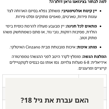
למה לבחור בצינזאנו גראן דולצ'ה?
יין קינוח אולטימטיבי:
משתלב נפלא בסיום הארוחה לצד
עוגות פירות, טארטים, מאפים מתוקים וסלט פירות.
מתאים לכל חגיגה:
יין מבעבע מעולה להרמת כוסית בימי
הולדת, מסיבות רווקות, נובי גוד, או סתם כשמתחשק משהו
מתוק וטוב.
מותג איכות:
איכות מובטחת מבית Cinzano האיטלקי.
המלצת הגשה:
מומלץ לקרר היטב לפני ההגשה! טמפרטורה
אידיאלית: 6-8 מעלות צלזיוס. נסו אותו גם כבסיס לקוקטיילים
קייציים ומרעננים.
מאפיין
פירוט
יצרן
צינזאנו (Cinzano), קבוצת קמפרי
האם עברת את גיל 18?
ארץ ייצור
איטליה (טורינו)