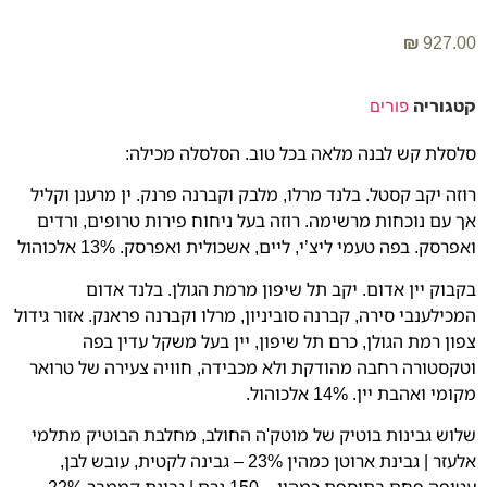
₪
927.00
קטגוריה
פורים
סלסלת קש לבנה מלאה בכל טוב. הסלסלה מכילה:
רוזה יקב קסטל. בלנד מרלו, מלבק וקברנה פרנק. ין מרענן וקליל
אך עם נוכחות מרשימה. רוזה בעל ניחוח פירות טרופים, ורדים
ואפרסק. בפה טעמי ליצ’י, ליים, אשכולית ואפרסק. 13% אלכוהול
בקבוק יין אדום. יקב תל שיפון מרמת הגולן. בלנד אדום
המכילענבי סירה, קברנה סוביניון, מרלו וקברנה פראנק. אזור גידול
צפון רמת הגולן, כרם תל שיפון, יין בעל משקל עדין בפה
וטקסטורה רחבה מהודקת ולא מכבידה, חוויה צעירה של טרואר
מקומי ואהבת יין. 14% אלכוהול.
שלוש גבינות בוטיק של מוטק'ה החולב, מחלבת הבוטיק מתלמי
אלעזר | גבינת ארוטן כמהין 23% – גבינה לקטית, עובש לבן,