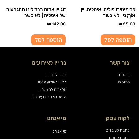
פרימיטיבו פוליה, איטליה. יין
זוג יין אדום ברדולינו מהגבעות
אוֹרְגָּנִי | לא כשר
של איטליה | לא כשר
₪
142.00
₪
65.00
הוספה לסל
הוספה לסל
צור קשר
בר יין לאירועים
מי אנחנו
בר יין לחתונה
כתוב לנו
בר יין לאירוע פרטי
מלצרים להגשת יין
הזמנת אירוע טעימות יין
לקוח עסקי
מי אנחנו
מתנות לעובדים
מי אנחנו
מתנות לחגים