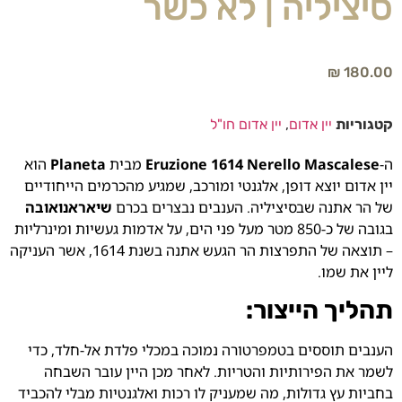
סיציליה | לא כשר
₪
180.00
קטגוריות
יין אדום
,
יין אדום חו"ל
ה-
Eruzione 1614 Nerello Mascalese
מבית
Planeta
הוא
יין אדום יוצא דופן, אלגנטי ומורכב, שמגיע מהכרמים הייחודיים
של הר אתנה שבסיציליה. הענבים נבצרים בכרם
שיאראנואובה
בגובה של כ-850 מטר מעל פני הים, על אדמות געשיות ומינרליות
– תוצאה של התפרצות הר הגעש אתנה בשנת 1614, אשר העניקה
ליין את שמו.
תהליך הייצור:
הענבים תוססים בטמפרטורה נמוכה במכלי פלדת אל-חלד, כדי
לשמר את הפירותיות והטריות. לאחר מכן היין עובר השבחה
בחביות עץ גדולות, מה שמעניק לו רכות ואלגנטיות מבלי להכביד