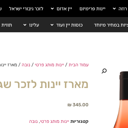
 רוזה
יינות פרימיום
יין אדום
לזכר גיבורי ישראל
ש
יות במחיר מיוחד
כוסות יין ועוד
עלינו
תווית י
עמוד הבית
/
יינות מותג פרטי
/
נובה
/ מארז יינו
מארז יינות לזכר שג
₪
345.00
קטגוריות
יינות מותג פרטי
,
נובה