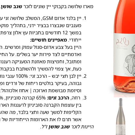
מארז שלושה בקבוקי יין שונים לזכר
שגב שושן
.
יין בלנד אדום GSM, המשלב 
מענבים שנבצרו בבציר ידני, בתהליך מוקפ
במשך 12 חודשים בחביות עץ אלון צ
ייחודי.
מאפיינים חושיים:
היין בעל צבע אדום-סגול עמוק ומרשים. 
ואדמתיים לצד פירות יער בשלים. על החיך, 
ומתובל, וחמיצות מאוזנת המעניקה רעננו
כעת, אך צפוי להמשיך ולהשתבח בבקבוק
גבוהה, בעיקר בולטים ריחות של ורדים ופי
וסיומת מבושמת וארוכה | אחוז אלכוהול:13%.
רוזה,
הרכב זנים:
בין עוצמת הקברנה סוביניון לרעננות האר
הקליפות למשך שעה וחצי בלבד, מה שהעניק
אשר תרם לו את הארומות הייחודיות של ור
היינות
לזכר
שגב שושן
ז"ל.