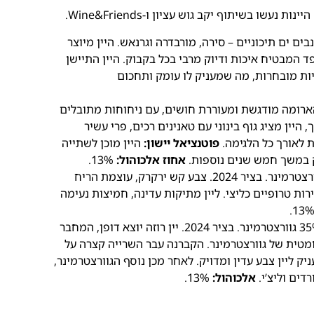
 היינות נעשו בשיתוף יקב גוש עציון ו-Wine&Friends.
שלושה זני ענבים ים תיכוניים – סירה, מורבדרה וגרנאש. היין מיוצר
ד המבטיח איכות ודיוק מרבי בכל בקבוק. היין התיישן
רפתיות מובחרות, מה שמעניק לו עומק ותחכום
הארומה מודגשת ומעוררת חושים, עם ניחוחות מתובלים
היין מציג גוף בינוני עם טאנינים רכים, פרי עשיר
ת לאורך כל הלגימה.
פוטנציאל יישון:
היין מוכן לשתייה
 במשך חמש שנים נוספות.
אחוז אלכוהול:
13%.
יין לבן חצי יבש – הרכב זני: 100% ענבי גוורצטרמינר. בציר 2024. צבע קש ירקרק, עוצמת הריח
רות טרופיים כליצי. ליין מתיקות עדינה, חמיצות נעימה
65% קברנה סוביניון, 35% גוורצטרמינר. בציר 2024. יין רוזה יוצא דופן, המחבר
ומטית של גוורצטרמינר. הקברנה עבר השרייה קצרה על
 ליין צבע עדין ומדויק. לאחר מכן נוסף הגוורצטרמינר,
דים וליצ’י.
אלכוהול:
13%.