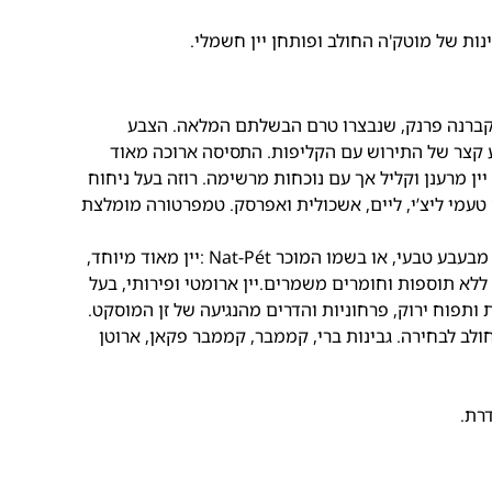
גבינות של מוטק'ה החולב ופותחן יין חשמלי.
 וקברנה פרנק, שנבצרו טרם הבשלתם המלאה. הצבע
 קצר של התירוש עם הקליפות. התסיסה ארוכה מאוד
ן מרענן וקליל אך עם נוכחות מרשימה. רוזה בעל ניחוח
 טעמי ליצ’י, ליים, אשכולית ואפרסק. טמפרטורה מומלצת
פט נאט דלתון. סמיון עם מוסקט יין מבעבע טבעי, או בשמו המוכר Nat-Pét :יין מאוד מיוחד,
, ללא תוספות וחומרים משמרים.יין ארומטי ופירותי, בעל
ותפוח ירוק, פרחוניות והדרים מהנגיעה של זן המוסקט.
ולב לבחירה. גבינות ברי, קממבר, קממבר פקאן, ארוטן
רת.