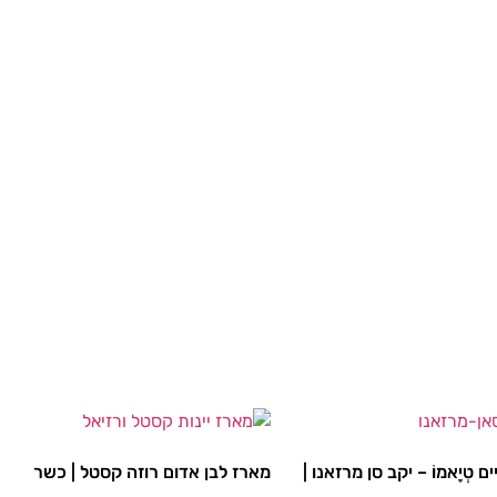
 טְיָאמוֹ – יקב סן מרזאנו |
מארז לבן אדום רוזה קסטל | כשר