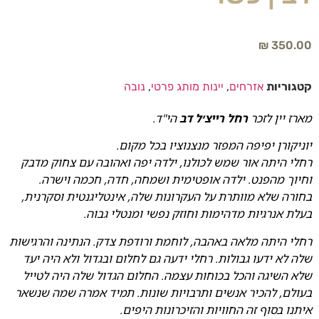
₪
350.00
קטגוריות
אזרחים
,
יינות מותג פרטי
,
נובה
מארז יין לזכר
רחל רייצ׳ל דב
הי"ד.
יוניקורן יפיפה המפזר מנצנוציו בכל מקום.
רחלי היתה אור שמש לכולנו, ילדה יפה ואהובה עם צחוק
מדבק
וחיוך מהפנט. ילדה אופטימית ושמחה, חדה, חכמה
וישרה.
בחורה שלא מוותרת על העקרונות שלה, אינטליגנטית
וסקרנית,
בעלת אנרגיות מדהימות וחוזק נפשי ומנטלי גבוה.
רחלי היתה מלאה באהבה, לוחמת ורודפת צדק. הנתינה והרגישות
שלה לא ידעו גבולות. רחלי ידעה גם לחלום ובגדול ולא היה יעד
שלא השיגה והכל בכוחות עצמה. החלום הגדול שלה היה לטייל
בעולם, להכיר אנשים ותרבויות שונות. תמיד
אמרה שמה שנשאר
איתנו בסוף זה החוויות והזיכרונות היפים.