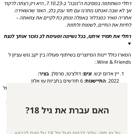
רחלי השתתפה במסיבת ה”נובה” ב-7.10.23, היא רק רצתה לרקוד
אך לא שבה ואנחנו נותרנו עם חור ענק בלב. האור שהשאירה
אחריה מאיר כמגדלור באפלה ונותן כח לקיים את צוואתה –
לחיות את החיים, לשמוח
ולחוות.
רחלי את תמיד איתנו, בכל נשימה ופעימת לב נזכור אותך לנצח
♥
המארז כולל יינות המיוצרים בשיתוף פעולה בין יקב גוש עציון ל
Wine & Friends.:
יין אדום יבש.
זנים:
דולצ'טו, מרסלן.
בציר:
2022.
התיישנות:
6 חודשים בחביות עץ אלון
צרפתיות.
אלכוהול:
12%. היין מיוצר ביקב טורא.
צבע:
סגול
עמוק.
ארומות:
דובדבן, אוכמניות, וניל עדין.
טעם:
עגול,
מאוזן ונעים לשתייה.
גוף:
בינוני, מתאים לשתייה יומיומית
האם עברת את גיל 18?
וגם לאירועים מיוחדים
יין לבן יבש. הרכב זנים:
50% גוורצטרמינר, 17% פינו גרי,
15% סוביניון בלאן, 9% שנין בלאן, 9% שרדונה.
תיאור
היין:
יין לבן אלגנטי ועשיר, המשלב חמישה זני ענבים
על פי חוק, עליך להיות מעל גיל 18 על מנת לרכוש