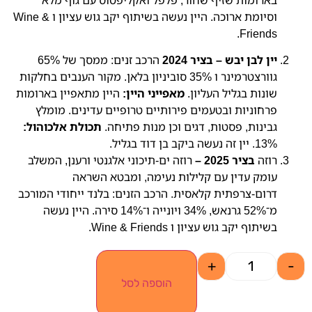
בארומות שזיף שחור, פלפל ואקליפטוס עם גוף מלא
וסיומת ארוכה. היין נעשה בשיתוף יקב גוש עציון ו Wine &
Friends.
יין לבן יבש – בציר 2024
הרכב זנים: ממסך של 65%
גוורצטרמינר ו 35% סוביניון בלאן. מקור הענבים בחלקות
שונות בגליל העליון.
מאפייני היין:
היין מתאפיין בארומות
פרחוניות ובטעמים פירותיים טרופיים עדינים. מומלץ
גבינות, פסטות, דגים וכן מנות פתיחה.
תכולת אלכוהול:
13%. יין זה נעשה ביקב בן דוד בגליל.
רוזה
בציר 2025 –
רוזה ים-תיכוני אלגנטי ורענן, המשלב
עומק עדין עם קלילות נעימה, ומבטא השראה
דרום-צרפתית קלאסית. הרכב הזנים: בלנד ייחודי המורכב
מ־52% גרנאש, 34% ויונייה ו־14% סירה. היין נעשה
בשיתוף יקב גוש עציון ו Wine & Friends.
+
-
הוספה לסל