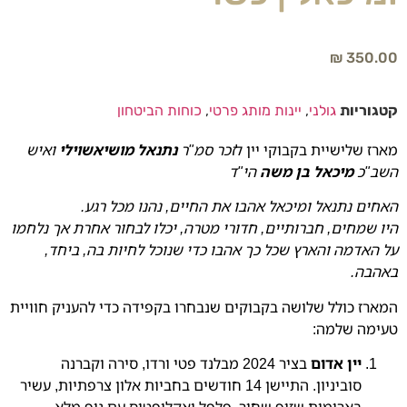
₪
350.00
קטגוריות
גולני
,
יינות מותג פרטי
,
כוחות הביטחון
מארז שלישיית בקבוקי יין ל
זכר סמ"ר
נתנאל מושיאשוילי
ואיש
השב"כ
מיכאל בן משה
הי"ד
האחים נתנאל ומיכאל
אהבו את החיים, נהנו מכל רגע.
היו שמחים, חברותיים, חדורי מטרה, יכלו לבחור אחרת
אך נלחמו
על האדמה והארץ שכל כך אהבו כדי שנוכל לחיות בה, ביחד,
באהבה.
המארז כולל שלושה בקבוקים שנבחרו בקפידה כדי להעניק חוויית
טעימה שלמה:
יין אדום
בציר 2024 מבלנד פטי ורדו, סירה וקברנה
סוביניון. התיישן 14 חודשים בחביות אלון צרפתיות, עשיר