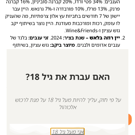
הענבים: 34% פטי ורדו, 20% קברנה סוביניון, 16% קברנה
פרנק, 13% מרלו, 10% מורבדרה ו-7% גרנאש. היין עבר
יישון של 7 חודשים בחביות עץ אלון צרפתיות, מה שהעניק
לו עומק, רכות ומורכבות מעודנת. היין נוצר בשיתוף יקב
גוש עציון ו-Wine&Friends.
יין רוזה בלאש –
שנת בציר:
2024.
זני ענבים:
בלנד של
ענבים אדומים ולבנים.
מיוצר ביקב:
גוש עציון, בשיתוף
Wine&Friends. מאפייני טעם: יין רוזה עדין, רענן ומעודן.
שילוב של פירות אדומים בהירים עם פרחוניות נעימה
וסיומת רכה. יין קליל וכיפי לשתייה.
יין בלנד לבן. בציר 2024.
הרכב זנים:
50% גוורצטרמינר,
האם עברת את גיל 18?
17% פינו גרי, 15% סוביניון בלאן, 9% שנין בלאן, 9%
שרדונה.
תיאור היין:
יין לבן אלגנטי ועשיר, המשלב חמישה
זני ענבים ייחודיים, היוצרים יחד חוויית טעמים הרמונית
על פי חוק, עליך להיות מעל גיל 18 על מנת לרכוש
ויוצאת דופן.
אלכוהול
+
-
הוספה לסל
אני מעל גיל 18