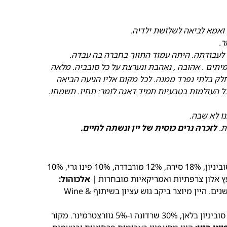
ר.
 לעבודתה. היתה עמוד התווך בחברה בה עבדה.
יתים . אהובה , נאהבת ונערצת על כל סובביה.
מלאה
חלק בלתי נפרד ממנה.
לכל מקום אליו הגיעה הביאה
ל העולמות בטבעיות תמיד דאגה לומר: תחיו. תשמחו.
ת.
לזכרה נרים כוסית של יין ונשתה לחיים.
50% קברנה סוביניון, 18% סירה, 12% מורבדרה, 10% פינו גרי, 10%
אלכוהול:
13.7% | ממשיך להשתבח בבקבוק עם השנים. היין מיוצר ביקב גוש עציון בשיתוף Wine &
ממסך של 65% סוביניון בלאן, 30% שרדונה ו-5% גוורצטרמינר. מקור