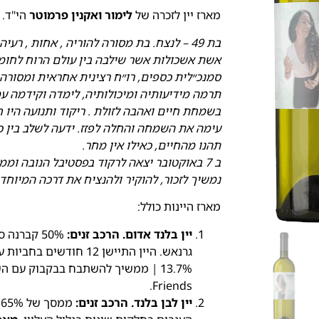
מארז יין לזכרה של
לימור ואקנין פרמוטר
הי"ד.
בת 49 – לנצח. בת מסורה להוריה , אחות , רעיה ואמא לביאה לשלושת ילדיה.
אשת אשכולות אשר שילבה בין עולם הרוח לחומ
סמנכ״לית כספים, רו״ח רצינית אחראית ומסורה
תרמה מידיעותיה ומיכולותיה, לימדה וקידמה עמ
בשמחת חיים ואהבה לזולת . ריקוד ותנועה היו 
עימה את השמחה והחלה לפזז. ידעה לשלב בין כ
תהנו מהחיים, כאילו אין מחר.
ב 7 באוקטובר יצאה לרקוד בפסטיבל הנובה וממנו לא שבה.
נמשיך לזכור, להוקיר ולהנציח את דרכה המיוחד
מארז היינות כולל:
יין בלנד אדום. הרכב זנים:
גרנאש. היין התיישן 12 חודשים בחביות עץ אלון צרפתיות ואמריקאיות מובחרות |
Friends.
יין לבן בלנד. הרכב זנים: