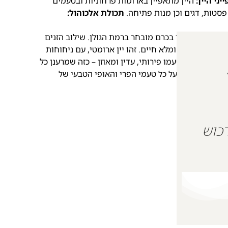
יני היין:
היין מתאפיין בארומות פרחוניות ובטעמים
 פסטות, דגים וכן מנות פתיחה.
תכולת אלכוהול:
 המופק מ-75% ענבי גרנאש ו־25% ענבי סירה, שגדלו בכרם מובחר ברמת הגולן. שילוב הזנים
 רענן, אלגנטי ומלא חיים. זהו יין ארומטי, עם ניחוחות
חת הדרים. טעמו פירותי, עדין ומאוזן – כזה שמרענן כל
ינון
, לשמירה על כל טעמי הפרי והאופי הטבעי של
 על מנת לרכוש