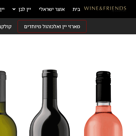
בית
אוצר ישראלי
יין לבן
יין
מארזי יין ואלכוהול מיוחדים
קולקצ