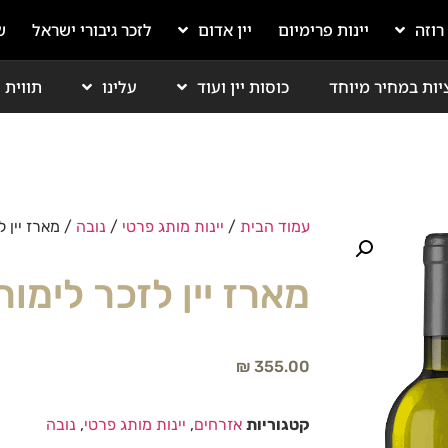
 רוזה
יינות פרימיום
יין אדום
לזכר גיבורי ישראל
ש
יות במחיר מיוחד
כוסות יין ועוד
עלינו
תווית י
עמוד הבית
/
יינות מותג פרטי
/
נובה
/ מארז יין ל
מארז יין לזכר לימור
₪
355.00
קטגוריות
אזרחים
,
יינות מותג פרטי
,
נובה