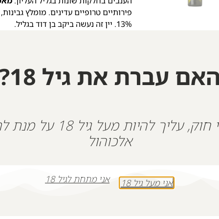
הענבים בחלקות שונות בגליל העליון.
מאפי
פירותיים טרופיים עדינים. מומלץ גבינות,
13%. יין זה נעשה ביקב בן דוד בגליל.
רוזה
האצילי והטרואר הייחודי מעניקים ליין אופי
בולטים של תות שדה, אשכולית אדומה ופרי
אם עברת את גיל 18?
שלוק ומשאיר טעם של עוד.
היין לא עבר ס
הענבים. היין נוצר בשיתוף יקב בן דוד ו-Wine&Friends.
+
-
על פי חוק, עליך להיות מעל גיל 18
הוספה לסל
אלכוהול
אני מתחת לגיל 18
אני מעל גיל 18