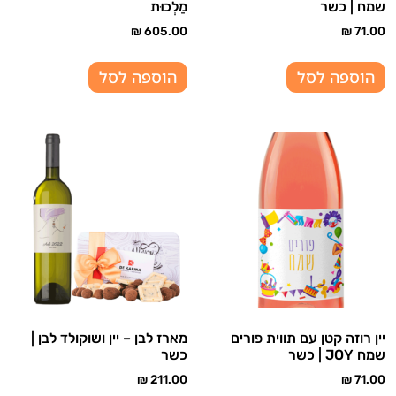
שמח | כשר
מַלְכוּת
₪
605.00
₪
71.00
הוספה לסל
הוספה לסל
יין רוזה קטן עם תווית פורים
מארז לבן – יין ושוקולד לבן |
שמח JOY | כשר
כשר
₪
211.00
₪
71.00