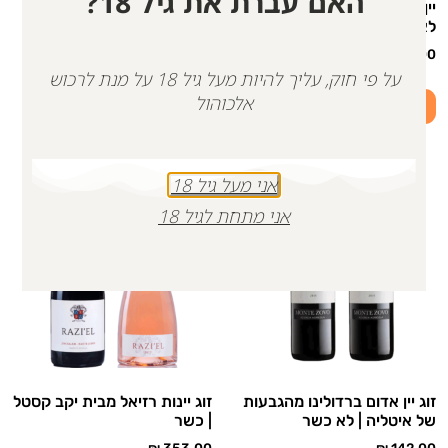
האם עברת את גיל 18?
יין אדום, רוארו נביולו | איטליה |
יין לנדמרק אדום יקב ברבדו |
לא כשר
כשר
₪
220.00
₪
177.00
על פי חוק, עליך להיות מעל גיל 18 על מנת לרכוש
אלכוהול
הוספה לסל
הוספה לסל
אני מעל גיל 18
אני מתחת לגיל 18
זוג יין אדום ברדולינו מהגבעות
זוג יינות רזיאל מבית יקב קסטל
של איטליה | לא כשר
| כשר
₪
353.00
₪
142.00