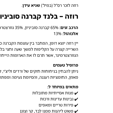
רוזה לזכר רס"ל (במיל')
שגיא עידן
.
רוזה – בלנד קברנה סוביניון
הרכב זנים:
65% קברנה סוביניון, 35% גוורצטרמינר. בציר 2024
אלכוהול:
13%
יין רוזה יוצא דופן, המחבר בין עוצמת הקברנה ס
השרייה קצרה על הקליפות למשך שעה וחצי בלבד,
הגוורצטרמינר, אשר תרם לו את הארומות הייחודי
פרופיל טעמים
ניתן להבחין בניחוחות חזקים של ורדים וליצ’י, 
מאוזן, החומציות רעננה, והסיומת נעימה ומפתה
מתאים במיוחד ל:
✔️ מנות אסייתיות מתובלות
✔️ גבינות עדינות ורכות
✔️ פירות טריים ומאפים
✔️ פשוט ליהנות ממנו לבד, קר וצונן