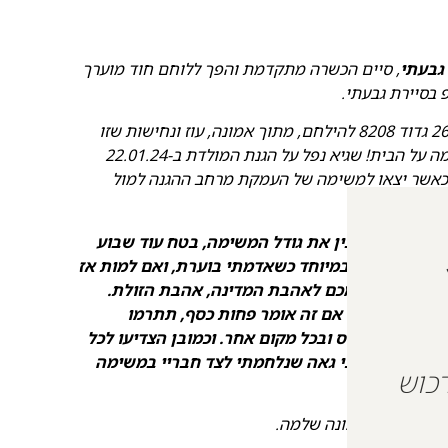
גבעתי
, סיים הכשרה מתקדמת והפך ללוחם חוד מוערך
 בסיירת גבעתי.
ב-07.10.23 יצא עם חבריו למילואים מחטיבה 261 גדוד 8208 להילחם, מתוך אמונה, עוז ונחישות שזו
משימת חייו במלחמה שאין צודקת ממנה, מלחמה על הבית! שגיא נפל על הגנת המולדת ב-22.01.24
המבנים בעזה עם עוד 20 מחבריו כאשר יצאו למשימה של העמקת מרחב ההגנה למול
ללית: "
אני מבין את גודל המשימה, בטח עוד שבוע
 לי ארץ אחרת במיוחד כשאדמתי בוערת, ואם למות אז
לי: הקדישו עצמכם לאהבת המדינה, אהבת הזולת.
 יותר. כן, גם אם זה אומר פחות כסף, תתרמו
ן/ה באוטובוס ובכל מקום אחר. וכמובן הצדיעו לכל
הגיע תורי. אני גאה שנלחמתי לצד חבריי במשימה
 על מנת לרכוש
כל כך אהב באמונה שלמה.