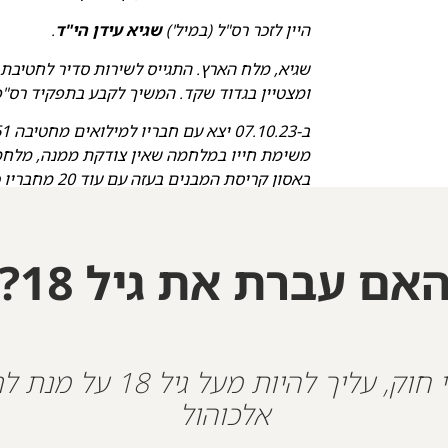
היין לזכר רס"ל (במיל')
שגיא עידן הי"ד
.
שגיא, מלח הארץ. התגייס לשירות סדיר לחטיבת
ומצטיין בגדוד שקד. המשיך לקבע בתפקיד רס"פ
באסון קריסת 
ישובי העוטף.
ציטוט מהמכתב שהשאיר אחריו שגיא ובו צוואה כ
אם עברת את גיל 18?
שבועיים נהיה ברצועה מורעלים לכניסה, ואין
על הגנת המולדת. אנשים יקרים זו הצוואה ש
תהיו אחד למען השני והחברה שלנו תהיה טובה
מעצמכם לחלשים, אל תפחדו לאהוב, לעזור לזק
דגל ישראל שתראו בדרך. עם כל הצער שבדבר 
על פי חוק, עליך להיות מעל גיל 18
הכל כך חשובה הזאת. שלכם לעד שגיא
".
אלכוהול
שגיא היה לוחם אמיץ שהגן על המולדת והעם ש