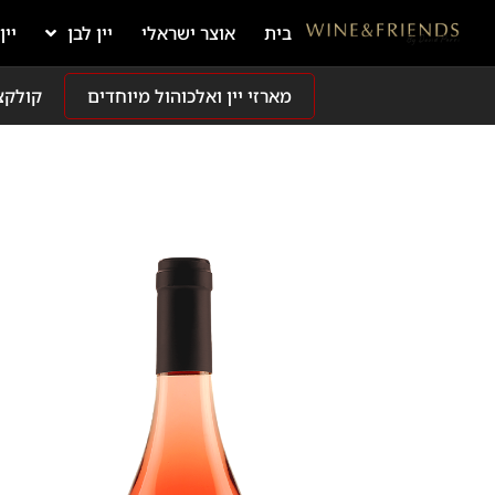
בית
אוצר ישראלי
יין לבן
יין
מארזי יין ואלכוהול מיוחדים
קולקצ