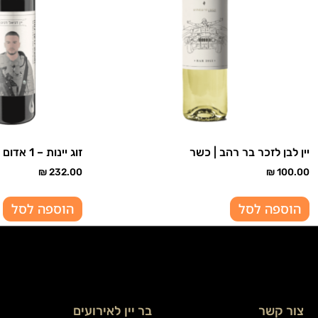
יין לבן לזכר בר רהב | כשר
זוג יינות – 1 אדום ו- 1 רוזה דניאל דנינו | כשר
₪
232.00
₪
100.00
הוספה לסל
הוספה לסל
צור קשר
בר יין לאירועים