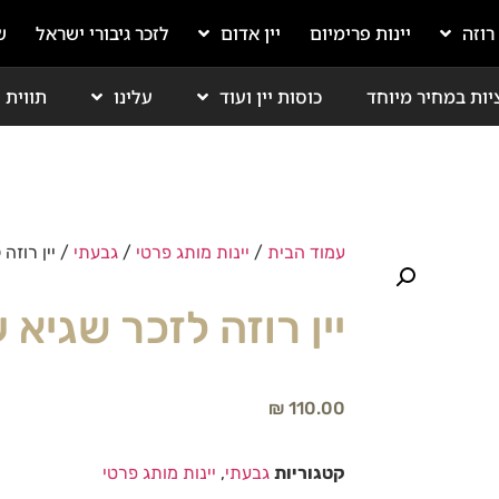
 רוזה
יינות פרימיום
יין אדום
לזכר גיבורי ישראל
ש
יות במחיר מיוחד
כוסות יין ועוד
עלינו
תווית י
עמוד הבית
/
יינות מותג פרטי
/
גבעתי
/ יין רוזה 
יין רוזה לזכר שגיא ע
₪
110.00
קטגוריות
גבעתי
,
יינות מותג פרטי