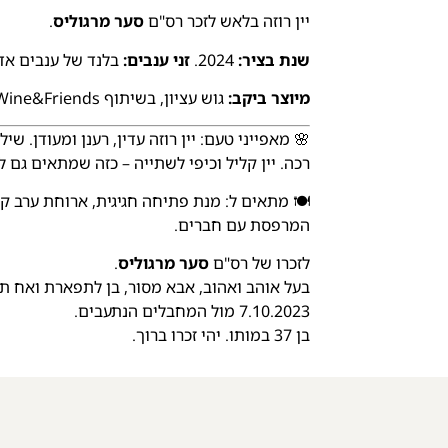
יין רוזה בלאש לזכר רס"ם
סער מרגוליס
.
שנת בציר:
2024.
זני ענבים:
בלנד של ענבים אדו
מיוצר ביקב:
גוש עציון, בשיתוף Wine&Friends.
🌸 מאפייני טעם: יין רוזה עדין, רענן ומעודן. ש
רכה. יין קליל וכיפי לשתייה – כזה שמתאים גם ל
🍽️ מתאים ל: מנת פתיחה חגיגית, ארוחת ערב קלי
המרפסת עם חברים.
לזכרו של רס"ם
סער מרגוליס
.
בעל אוהב ואהוב, אבא מסור, בן לתפארת ואח תומ
7.10.2023 מול המחבלים הנתעבים.
בן 37 במותו. יהי זכרו ברוך.
+
-
הוספה לסל