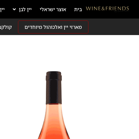
בית
אוצר ישראלי
יין לבן
יין
מארזי יין ואלכוהול מיוחדים
קולקצ