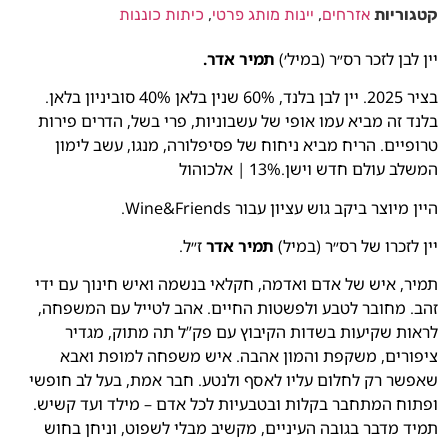
קטגוריות
אזרחים
,
יינות מותג פרטי
,
כיתות כוננות
יין לבן לזכר רס״ר (במיל׳)
תמיר אדר
.
בציר 2025. יין לבן בלנד, 60% שנין בלאן 40% סוביניון בלאן.
בלנד זה מביא עמו אופי של עשבוניות, פרי בשל, הדרים פירות
טרופיים. הריח מביא ניחוח של פסיפלורה, מנגו, עשב לימון
המשלב עולם חדש וישן.13% | אלכוהול
היין מיוצר ביקב גוש עציון עבור Wine&Friends.
יין לזכרו של רס״ר (במיל)
תמיר אדר
ז״ל.
תמיר, איש של אדם ואדמה, חקלאי בנשמה ואיש חינוך עם ידי
זהב. מחובר לטבע ולפשטות החיים. אהב לטייל עם המשפחה,
לראות שקיעות בשדות הקיבוץ עם פק”ל תה מתוק, מגדיר
ציפורים, משקפת והמון אהבה. איש משפחה למופת ואבא
שאפשר רק לחלום עליו לאסף ולנטע. חבר אמת, בעל לב חופשי
ופתוח המתחבר בקלות ובטבעיות לכל אדם – מילד ועד קשיש.
תמיד מדבר בגובה העיניים, מקשיב מבלי לשפוט, וניחן בחוש