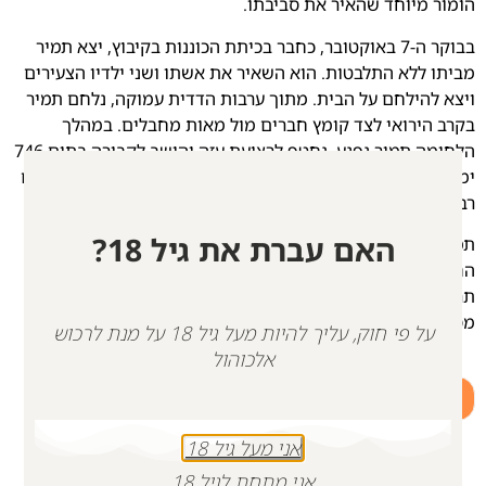
הומור מיוחד שהאיר את סביבתו.
בבוקר ה-7 באוקטובר, כחבר בכיתת הכוננות בקיבוץ, יצא תמיר
מביתו ללא התלבטות. הוא השאיר את אשתו ושני ילדיו הצעירים
ויצא להילחם על הבית. מתוך ערבות הדדית עמוקה, נלחם תמיר
בקרב הירואי לצד קומץ חברים מול מאות מחבלים. במהלך
הלחימה תמיר נפגע, נחטף לרצועת עזה והושב לקבורה בתום 746
ימים. תמיר הותיר אחריו הורים, אחים, אישה, שני ילדים וחברים
רבים המתגעגעים אליו כל כך בכל יום.
האם עברת את גיל 18?
תמיר חי כל כך בתוכנו, ולכן גם בחרנו להנציח את דרכו – דרך
החיים.
תרימו לחיים לכבודו ולזכרו וכפי שאמר: “החיים פשוטים אם לא
מסבכים אותם”
על פי חוק, עליך להיות מעל גיל 18 על מנת לרכוש
אלכוהול
+
-
הוספה לסל
אני מעל גיל 18
אני מתחת לגיל 18