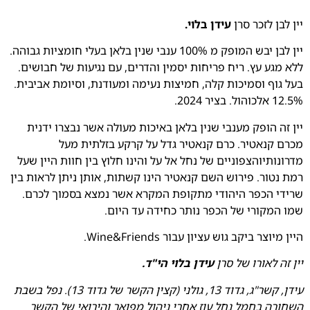
יין לבן לזכר סרן
עידן בלוי.
יין לבן יבש המופק מ 100% ענבי שנין בלאן בעלי חומציות גבוהה.
ללא מגע עץ. ריח פריחות יסמין והדרים, עם נגיעות של חבושים.
בעל גוף וסמיכות קלה, חמיצות נעימה ומעודנת, וסיומת אביבית.
12.5% אלכוהול. בציר 2024.
יין זה הופק מענבי שנין בלאן באיכות מעולה אשר נבצרו ידנית
מכרם קנאטיר. כרם קנאטיר גדל על קרקע בזלתית מעל
מדרונותיוהצפוניים של נחל אל על והינו חלוץ בין חוות היין שעל
רמת נטור. פירוש השם קנאטיר הינו קשתות, אותן ניתן לראות בין
שרידי הכפר היהודי מתקופת המקרא אשר נמצא בסמוך לכרם.
שמו המקורי של הכפר נותר כחידה עד היום.
היין מיוצר ביקב גוש עציון עבור Wine&Friends.
יין זה לאורו של סרן
עידן בלוי הי"ד.
עידן, קשר"ג, גדוד 13, גולני (קצין הקשר של גדוד 13). נפל בשבת
השחורה בחמל נחל עוז אחרי ניהול מפואר והירואי של הקשר