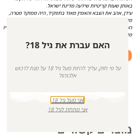
באותן שעות קריטיות שידעה מדינת ישראל.
עידן, אהב את הצבא והאמין מאוד בתפקיד, היה ממוקד מטרה,
מקצועי מאין כמותו, מפקד נערץ שהסתכל על פקודיו בגובה
העיניים וענה ברגישות והקשבה על כל צריכהם. עידן השאיר אחריו
מורשת, מעגלי חברים, בת זוג ומשפחה שאוהבת ומתגעגעת.
האם עברת את גיל 18?
+
-
הוספה לסל
על פי חוק, עליך להיות מעל גיל 18 על מנת לרכוש
אלכוהול
אני מעל גיל 18
אני מתחת לגיל 18
מוצרים קשורים