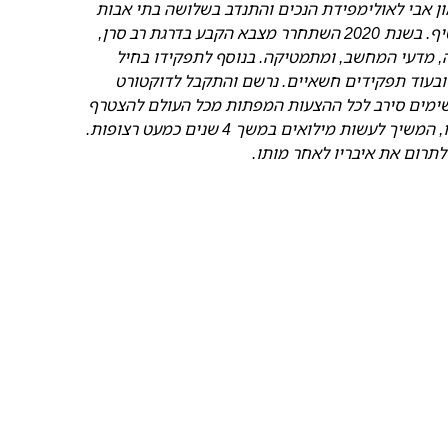
מון אבי לאולימפידת הנכים והתנדב בשלושה בתי אבות
בחיפה. בחופשותיו ירד לדרום לעזור בחוות בקטיף. בשנת 2020 השתחרר מצבא הקבע בדרגת רב סרן,
, מדעי המחשב, ומתמטיקה. בנוסף לתפקידו בחיל
בבור בקריה, ב-8200, במודיעין ובעוד תפקידים חשאיים. נרשם והתקבל לדוקטורט
רשימים סירב לכל ההצעות המפתות מכל העולם להצטרף
להייטק ולגופים הביטחוניים בארץ שחיזרו אחריו, המשיך לעשות מילואים במשך 4 שנים כמעט רצופות.