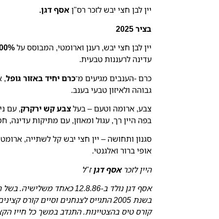
יין לבן חצי יבש לזכר רס"ן
אסף דגן.
בציר 2025
יין לבן חצי יבש, רענן וארומטי, המבוסס על
100% ענבי גוורצט
עדינה לרעננות טבעית.
כרם -הענבים מגיעים מ־
כרם יחיד באזור גופל
, 
גבוהה ולאיזון טבעי בענב.
צבע, ארומה וטעם – בעל
צבע קש ירקרק
, עם נ
בפה היין רך, עגול ומאוזן, עם מתיקות עדינה, ח
סגנון ותחושה – יין חצי יבש קל לשתייה, ארומט
אופי ברור ואלגנטי.
היין לזכר
אסף דגן
ז"ל
אסף דגן נולד ב-12.8.86 כאחד משלישיה. בשל השגיו, זומן ליחידות העילית הטובות ביותר בצה”ל.
קורס טיס בהצטיינות. התנדב במשך כל חייו הקצ