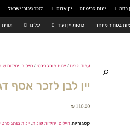
ן רוזה
יינות פרימיום
יין אדום
לזכר גיבורי ישראל
ש
יות במחיר מיוחד
כוסות יין ועוד
עלינו
תווית י
עמוד הבית
/
יינות מותג פרטי
/
חיילים, יחידות שונ
יין לבן לזכר אסף דג
₪
110.00
קטגוריות
חיילים, יחידות שונות
,
יינות מותג פרטי