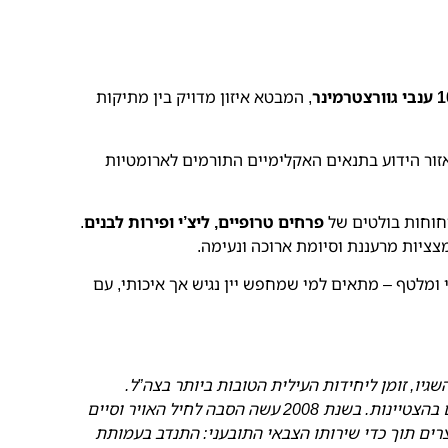
רמינר
, המבטא איזון מדויק בין מתיקות
אזור הידוע בתנאים האקלימיים התורמים לארומטיות
יחוחות בולטים של
פרחים טרופיים, ליצ’י ופירות לבנים
.
מצציות מרעננת וסיומת ארוכה ונעימה.
י ומלטף – מתאים למי שמחפש יין נגיש אך איכותי, עם
בשנת 2005 התגייס לצנחנים וסיים קורס קצינים בהצטיינות. בשנת 2008 עשה הסבה לחיל האויר וסיים
רים תוך כדי שירותו הצבאי התובעני: התנדב בעמותת