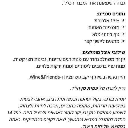
גבוהה שמאזנת את המבנה הכללי.
נתונים טכניים:
📌 13% אלכוהול
📌 חומציות מאוזנת
📌 גוף בינוני-מלא
📌 מתאים ליישון קצר
שילובי אוכל מומלצים:
יין זה משתלב נהדר עם מנות דגים עדינות, גבינות חצי קשות,
מנות עוף ברטבים לימוניים ומנות ירקות צלויים.
היין נעשה בשיתוף יקב גוש עציון ו-Wine&Friends.
היין לזכרה של
עמית מן
הי"ד.
עמית בורכה בקול יפהפה ובכשרונות רבים, אהבה לצפות
בשקיעות וזריחות, מוקפת בחברים, אהבה לחיות ולצחוק,
לשמוע מוסיקת רוק ובעיקר לעזור לאנשים ולהציל חיים. בגיל 14
החלה להתנדב במד״א ובהמשך יצאה לקורס פרמדיקים. ראתה
במקצוע שליחות וייעוד.