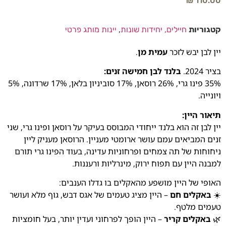
₪
110.00
קטגוריות
חיילים, יחידות שונות
,
יינות מותג פרטי
יין לבן יבש לזכר
עמית מן
.
בציר 2024.
בלנד לבן חמישה זנים:
35% פינו גרי, 26% רוסאן, 17% סוביניון בלאן, 17% שרדונה, 5%
ויונייה.
תיאור היין:
יין לבן זה הוא בלנד ייחודי המבוסס בעיקר על רוסאן ופינו גרי, שני
זנים המביאים עמם עושר ארומטי מעניין. הרוסאן מעניק ליין
ניחוחות של תה צמחים ופרחוניות עדינה, בעוד הפינו גרי תורם
למבנה היין עם תפוח ירוק, מינרליות ורעננות.
האופי של היין מושפע מהאקלים בו גדלו הענבים:
☀️
באקלים חם
– היין מציג טעמים של אגס דבש, גוף מלא ועושר
טעמים מלטף.
🌿
באקלים קריר
– היין הופך לפרחוני ועדין יותר, בעל חומציות