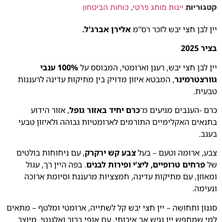
קטגוריות
יינות מותג פרטי
,
כוחות הביטחון
יין לבן חצי יבש לזכר רס"מ
אלירן אברג'ל.
בציר 2025
יין לבן חצי יבש, רענן וארומטי, המבוסס על
100% ענבי
גוורצטרמינר
, המבטא איזון מדויק בין מתיקות עדינה לרעננות
טבעית.
כרם -הענבים מגיעים מ־
כרם יחיד באזור גופל
, אזור הידוע
בתנאים האקלימיים התורמים לארומטיות גבוהה ולאיזון טבעי
בענב.
צבע, ארומה וטעם – בעל
צבע קש ירקרק
, עם ניחוחות בולטים
של
פרחים טרופיים, ליצ’י ופירות לבנים
. בפה היין רך, עגול
ומאוזן, עם מתיקות עדינה, חמצציות מרעננת וסיומת ארוכה
ונעימה.
סגנון ותחושה – יין חצי יבש קל לשתייה, ארומטי ומלטף – מתאים
למי שמחפש יין נגיש אך איכותי, עם אופי ברור ואלגנטי. מיוצר