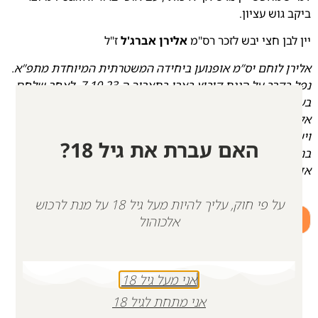
ביקב גוש עציון.
יין לבן חצי יבש לזכר רס"מ
אלירן אברג'ל
ז"ל
אלירן לוחם יס”מ אופנוען ביחידה המשטרתית המיוחדת מתפ”א.
נפל בקרב על הגנת קיבוץ בארי בתאריך ה-7.10.23,
לאחר שלחם
בעוז ובחירוף נפש ובגבורתו הציל חיים רבים.
אלירן היה איש חסד עם לב ענק.
איש משפחה, חבר נאמן, אמיץ
וישר.
האם עברת את גיל 18?
בנוכחות, בחיוך ובאור המיוחד שלו
האיר כל מקום שנכנס אליו.
אדם בעל אמונה, שפעל מתוך שליחות
ואהבת הארץ.
על פי חוק, עליך להיות מעל גיל 18 על מנת לרכוש
+
-
אלכוהול
הוספה לסל
אני מעל גיל 18
אני מתחת לגיל 18