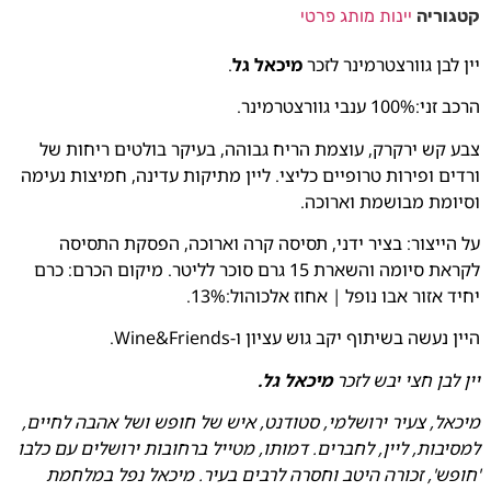
קטגוריה
יינות מותג פרטי
יין לבן גוורצטרמינר לזכר
מיכאל גל
.
הרכב זני:100% ענבי גוורצטרמינר.
צבע קש ירקרק, עוצמת הריח גבוהה, בעיקר בולטים ריחות של
ורדים ופירות טרופיים כליצי. ליין מתיקות עדינה, חמיצות נעימה
וסיומת מבושמת וארוכה.
על הייצור: בציר ידני, תסיסה קרה וארוכה, הפסקת התסיסה
לקראת סיומה והשארת 15 גרם סוכר לליטר. מיקום הכרם: כרם
יחיד אזור אבו נופל | אחוז אלכוהול:13%.
היין נעשה בשיתוף יקב גוש עציון ו-Wine&Friends.
יין לבן חצי יבש
לזכר
מיכאל גל
.
מיכאל, צעיר ירושלמי, סטודנט, איש של חופש ושל אהבה לחיים,
למסיבות, ליין, לחברים. דמותו, מטייל ברחובות ירושלים עם כלבו
'חופש', זכורה היטב וחסרה לרבים בעיר. מיכאל נפל במלחמת