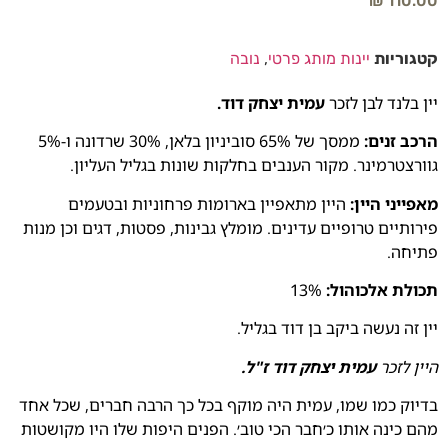
₪
110.00
קטגוריות
יינות מותג פרטי
,
נובה
יין בלנד לבן לזכר
עמית יצחק דוד.
הרכב זנים:
ממסך של 65% סוביניון בלאן, 30% שרדונה ו-5%
גוורצטרמינר. מקור הענבים בחלקות שונות בגליל העליון.
מאפייני היין:
היין מתאפיין בארומות פרחוניות ובטעמים
פירותיים טרופיים עדינים. מומלץ גבינות, פסטות, דגים וכן מנות
פתיחה.
תכולת אלכוהול:
13%
יין זה נעשה ביקב בן דוד בגליל.
היין לזכר
עמית יצחק דוד ז"ל.
בדיוק כמו שמו, עמית היה מוקף בכל כך הרבה חברים, שכל אחד
מהם כינה אותו כ׳חבר הכי טוב׳. הפנים היפות שלו היו מקושטות