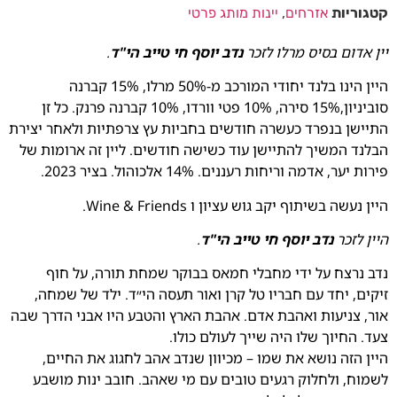
קטגוריות
אזרחים
,
יינות מותג פרטי
יין אדום בסיס מרלו לזכר
נדב יוסף חי טייב הי"ד
.
היין הינו בלנד יחודי המורכב מ-50% מרלו, 15% קברנה
סוביניון,15% סירה, 10% פטי וורדו, 10% קברנה פרנק. כל זן
התיישן בנפרד כעשרה חודשים בחביות עץ צרפתיות ולאחר יצירת
הבלנד המשיך להתיישן עוד כשישה חודשים. ליין זה ארומות של
פירות יער, אדמה וריחות רעננים. 14% אלכוהול. בציר 2023.
היין נעשה בשיתוף יקב גוש עציון ו Wine & Friends.
היין לזכר
נדב יוסף חי טייב הי"ד
.
נדב נרצח על ידי מחבלי חמאס בבוקר שמחת תורה, על חוף
זיקים, יחד עם חבריו טל קרן ואור תעסה הי״ד. ילד של שמחה,
אור, צניעות ואהבת אדם. אהבת הארץ והטבע היו אבני הדרך שבה
צעד. החיוך שלו היה שייך לעולם כולו.
היין הזה נושא את שמו – מכיוון שנדב אהב לחגוג את החיים,
לשמוח, ולחלוק רגעים טובים עם מי שאהב. חובב ינות מושבע