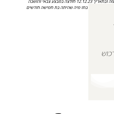
הותקל ע״י מחבלים ונפל בקרב. גופתו נחטפה לעזה ובתאריך 12.12.23 חולצה במבצע צבאי והושבה
פלו, הותיר אחריו את אשתו סתיו, בתו מיה שהיתה בת חמישה חודשים
 על מנת לרכוש