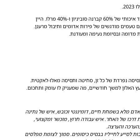
20.
יין אדום צעיר ומרענן של יקב בן דוד, עשוי מבלנד איכותי של 60% קברנה סוביניון ו-40% מרלו. היין
עם טעמים מודגשים של פירות אדומים ותיבול מרענן.
דומה ובסיומת נעימה ומעודנת.
סיסה נפרדת של כל זן, סחיטה ותסיסה מאלו-לאקטית.
עץ האלון למשך חודשיים, מה שמעניק לו עומק ותחכום.
ודה לוגיסטי בגדוד 51 של גולני. אדם מלא בשמחת חיים, דומיננטי וכובש, איש של נתינה
את דרכו של האחר. איש עבודה חרוץ, מוכשר ומקצועי,
בהערכה והערצה.
רחובות לסייע לחייליו בבסיס כיסופים. סמוך לצומת מפלסים