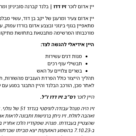
יין אדום לזכר
זיו דדו |
בלנד קברנה סוביניון ומרלו 23
מתאפיין בגוף בינוני ובצבע אדום בורדו עמוק, 
מורכבותו המרשימה מתבטאת בתחושת מתיקות מ
היין אידיאלי להגשה לצד:
מנות דגים עשירות
תבשילי עוף רכים
בשרים צלויים על האש
תהליך הייצור כולל הפרדת הענבים מהשזרות, ת
לאחר מכן, הורכב הבלנד והיין התבגר במגע עם 
היין
ל
זכר
רס"ב זיו דדו ז"ל.
זיו היה מנהל עב
ואהבה לזולת. זיו ניחן ברגישות ותבונה לראות 
שהצטיין בעבודתו. מנהיג שפקודיו הלכו אחריו 
ב-7.10.23 בהשמע האזעקות יצא מביתו שב