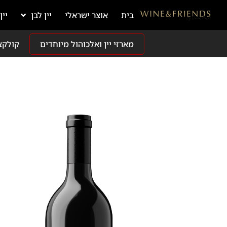
בית
אוצר ישראלי
יין לבן
יין
מארזי יין ואלכוהול מיוחדים
קולקצ