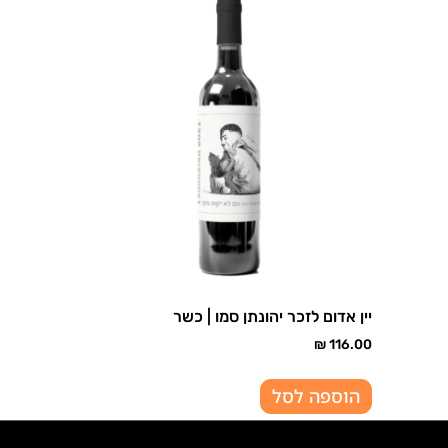
יין אדום לזכר יהונתן סמו | כשר
₪
116.00
הוספה לסל