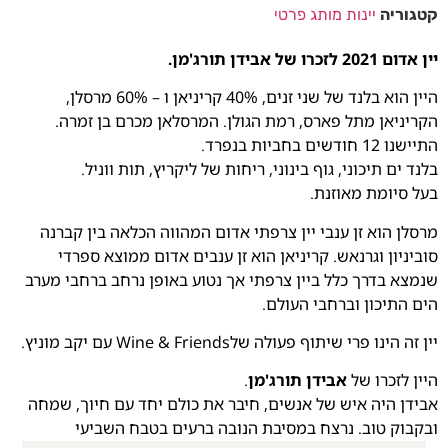
קטגוריה
יינות מותג פרטי
יין אדום 2021 לזכרו של אבידן תורג'מן.
היין הוא בלנד של שני זנים, 40% קריניאן ו – 60% מרסלן,
הקריניאן מתל פארס, רמת הגולן. המרסלאן מכרם בן זמרה.
התיישנו 12 חודשים בחביות בנפרד.
בלנד ים תיכוני, גוף בינוני, ריחות של ליקריץ, תות ווניל.
בעל סיומת מאוזנת.
מרסלן הוא זן ענבי יין צרפתי אדום המהווה הכלאה בין קברנה
סוביניון וגרנאש. קריניאן הוא זן ענבים אדום ממוצא ספרדי
שנמצא בדרך כלל ביין צרפתי אך נטוע באופן נרחב ברחבי מערב
הים התיכון וברחבי העולם.
יין זה הינו פרי שיתוף פעולה שלWine & Friends עם יקב מוניץ.
היין לזכרו של
אבידן תורג'מן
.
אבידן היה איש של אנשים, חיבר את כולם יחד עם חיוך, שמחה
ובקבוק טוב. נרצח במסיבת הנובה ברעים בטבח השביעי