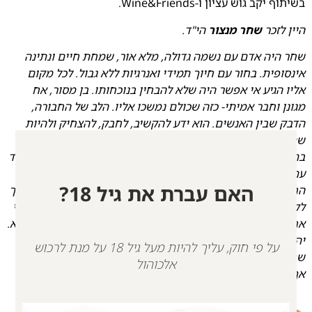
בשיתוף יקב גוש עציון ו-Wine&Friends.
היין לזכר
שחר מנצור
הי"ד.
שחר היה אדם עם נשמה גדולה, מלא אור, שמחת חיים ונתינה
אינסופית. בחור עם חיוך תמידי ואנרגיות ללא גבול. לכל מקום
אליו הגיע אי אפשר היה שלא להבחין בנוכחותו. בן מסור, אח
מגונן וחבר אמיתי- כזה שכולם נמשכו אליו. הלב של החבורה,
הדבק שבין האנשים. הוא ידע להקשיב, לחבק, להצחיק ולהיות
שם באמת עבור כל מי שאהב.
בתאריך 7.10.23שחר יצא לרקוד את החיים במסיבת ה”נובה” יחד
עם בת זוגו שרון רפאי. עם תחילת מתקפת הטרור בעוטף עזה,
האם עברת את גיל 18?
החלו להימלט מירי הטילים יחד עם חברתם אוריה ריקרדו. בסמוך
לקיבוץ מפלסים נתקלו השלושה במחבלים בני עוולה ונרצחו. אלי
אחיה של שרון יצא מביתו בכדי לנסות ולחלץ אותם ונרצח גם הוא.
יהי זכרם ברוך.
על פי חוק, עליך להיות מעל גיל 18 על מנת לרכוש
שחר הותיר אחריו חלל גדול,
אלכוהול
אך גם אור גדול שנמשיך ונישא עימנו.