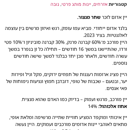
קטגוריות
אזרחים
,
יינות מותג פרטי
,
נובה
יין אדום לזכר
שחר מנצור
.
בלנד אדום ייחודי. מביא עמו עומק, רגש ואיזון מרשים בין עוצמה
לאלגנטיות. בציר 2023.
היין מורכב מ־60% קברנה פרנק, 30% קברנה סוביניון ו־10% פטי
ורדו, שהתיישנו במשך 16 חודשים – תחילה כל זן בנפרד במשך
עשרה חודשים, ולאחר מכן יחד כבלנד למשך שישה חודשים
נוספים.
היין מציג ארומות רעננות של תפוזים ירוקים, מקל וניל ופירות
יער, ובטעם – שכבות של טופי, דובדבן חמוץ ונגיעות נימוחות של
פאי אגסים.
יין מורכב, מרגש ועמוק – בדיוק כמו האדם שהוא מנציח.
אחוז אלכוהול:
14%
יין איכותי ומוקפד המציע חוויית שתייה מרשימה ומלאת אופי,
מתאים לאוהבי יינות אדומים מורכבים ועמוקים. היין נעשה