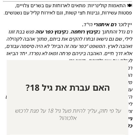
🍽️ התאמות קולינריות: מתאים לארוחות עם בשרים צלויים,
פסטות עשירות, גבינות חצי קשות, וגם לאירוח קליל עם נשנושים.
יין
לזכר
רם איתמרי
הי"ד
.
רם גדל והתחנך ב
קיבוץ רוחמה
. ב
קיבוץ כפר עזה
פגש בבת זוגו
לילי, שם גם נישאו ובחרו להקים את ביתם, מתוך אהבה לקהילה
ואהבה לארץ. המשפט “כפר עזה זה הבית” לא היה סיסמה עבורם,
אלא דרך חיים. האהבה ביניהם פרחה ומאז לא נפרדו. יחד הביאו
לעולם את שני ילדיהם- תומר ורז.
רם היה איש של נתינה, אדם צנוע ואוהב, שהכניס אור לחיי
הסובבים אותו. איש עם לב ענק, קשוח כלפי חוץ ורך מבפנים.
מלח הארץ, קיבוצניק עם ערכים של פעם. המשפחה היתה כל
האם עברת את גיל 18?
עולמו. הוא היה אבא מסור ואוהב, חבר נפש ואיש שיחה. בבוקר
ה־7.10, רם נלחם עם המחבלים עד הכדור האחרון ונרצח יחד עם
לילי בממ״ד שבביתם בכפר עזה. השניים הובאו למנוחות זה לצד
על פי חוק, עליך להיות מעל גיל 18 על מנת לרכוש
זה.
אלכוהול
נישא אתכם איתנו תמיד
ונרים לחיים ולשמחה שאפיינה אותו
כל כך.