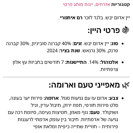
קטגוריות
אזרחים
,
יינות מותג פרטי
יין אדום יבש. בלנד לזכר
רם איתמרי
.
🍇 פרטי היין:
סוג:
יין אדום יבש.
זנים:
40% קברנה סוביניון, 30% קברנה
פרנק, 30% גרנאש.
שנת בציר:
2024
אלכוהול:
14%.
התיישנות:
7 חודשים בחביות עץ אלון
צרפתיות.
🌿 מאפייני טעם וארומה:
צבע:
אדום עז עם נגיעות סגול.
ארומה:
פירות יער בעונה,
סלט פירות חורפי, תפוז ירוק, תיבול עדין, וניל
ושוקולד.
טעם:
גוף מאוזן, חמיצות נעימה, סיומת רכה עם
נגיעה של אדמתיות. חיבור בין עומק אדמתי לרעננות
פירותית – חוויית שתייה כיפית ומלאת אופי