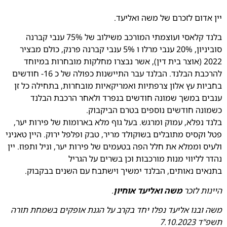
יין אדום לזכרם של משה ואליעד.
בלנד קלאסי ועוצמתי המורכב משילוב של 75% ענבי קברנה
סוביניון, 20% ענבי מרלו ו 5% ענבי קברנה פרנק, כולם מבציר
2022 (אוצר בית דין), אשר נבצרו מחלקות מובחרות במיוחד
להרכבת הבלנד. הבלנד עבר התיישנות כפולה של כ 16- חודשים
בחביות עץ אלון צרפתיות ואמריקאיות מובחרות, בתחילה כל זן
ענבים במשך שמונה חודשים בנפרד ולאחר הרכבת הבלנד
כשמונה חודשים נוספים בטרם הביקבוק.
בלנד נפלא, עמוק ומרגש. בעל גוף מלא בארומות של פירות יער,
פטל וקסיס מתובלים בשוקולד מריר, טבק ופלפל ירוק. היין טאניני
ולעיס וממלא את חלל הפה בטעמים של פירות יער, וניל ותפוז. יין
נהדר לליווי מנות מורכבות וכן בשרים על הגריל
בתנאים נאותים, הבלנד ימשיך וישתבח עם השנים בבקבוק.
היינות לזכר
משה ואליעד אוחיון
.
משה ובנו אליעד נפלו יחד בקרב על הגנת אופקים בשמחת תורה
תשפ"ד 7.10.2023