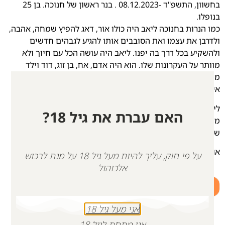
בחשוון, התשפ"ד -08.12.2023 . בנר ראשון של חנוכה. בן 25
בנופלו.
כמו הנרות בחנוכה ליאב היה כולו אור, דאג להפיץ שמחה, אהבה,
ולדרבן את עצמו ואת הסובבים אותו להגיע לגבהים חדשים
ולהשקיע בכל דרך בה יפנו. ליאב היה עושה הכל עם חיוך ולא
מוותר על העקרונות שלו. הוא היה אדם, אח, בן זוג, דוד וילד
מדהים – נגע בליבו של כל אדם שהכיר אותו. זיכרו תמיד ישאר
איתנו.
ליאב היקר, מתגעגעים אליך כל כך.
האם עברת את גיל 18?
מקווים שתוכל להאיר לנו את הדרך גם בימים החשוכים ביותר
שלנו.
אוהבים ומתגעגעים המשפחה, החברים ובת הזוג.
על פי חוק, עליך להיות מעל גיל 18 על מנת לרכוש
אלכוהול
+
-
הוספה לסל
אני מעל גיל 18
אני מתחת לגיל 18