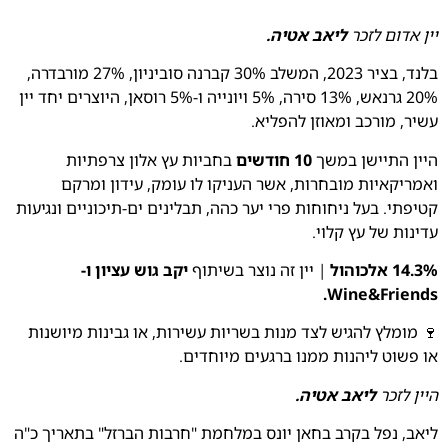
יין אדום לזכר
ליאב אטיה.
בלנד, בציר 2023, המשלב 30% קברנה סוביניון, 27% מורבדרה,
20% גרנאש, 13% סירה, 5% ויונייה ו-5% רוסאן, היוצרים יחד יין
עשיר, מורכב ומאוזן להפליא.
היין התיישן במשך
10 חודשים
בחביות עץ אלון צרפתיות
ואמריקאיות מובחרות, אשר העניקו לו עומק, עידון ומרקם
קטיפתי. בעל ניחוחות פרי יער כהה, תבלינים ים-תיכוניים ונגיעות
עדינות של עץ קלוי.
14.3% אלכוהול
| יין זה נוצר בשיתוף
יקב גוש עציון ו-
Wine&Friends.
🍷 מומלץ להגיש לצד מנות בשריות עשירות, או גבינות מיושנות
או פשוט ליהנות ממנו ברגעים מיוחדים.
היין
לזכר
ליאב אטיה.
ליאב, נפל בקרב בחאן יונס במלחמת "חרבות הברזל" בתאריך כ"ה