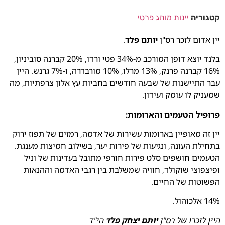
קטגוריה
יינות מותג פרטי
יין אדום לזכר רס"ן
יותם פלד
.
בלנד יוצא דופן המורכב מ-34% פטי ורדו, 20% קברנה סוביניון,
16% קברנה פרנק, 13% מרלו, 10% מורבדרה, ו-7% גרנש. היין
עבר התיישנות של שבעה חודשים בחביות עץ אלון צרפתיות, מה
שמעניק לו עומק ועידון.
פרופיל הטעמים והארומות:
יין זה מאופיין בארומות עשירות של אדמה, רמזים של תפוז ירוק
בתחילת העונה, ונגיעות של פירות יער, בשילוב חמיצות מענגת.
הטעמים חושפים סלט פירות חורפי מתובל בעדינות של וניל
ופיצפוצי שוקולד, חוויה שמשלבת בין רגבי האדמה וההנאות
הפשוטות של החיים.
14% אלכוהול.
היין לזכרו של רס"ן
יותם יצחק פלד
הי"ד