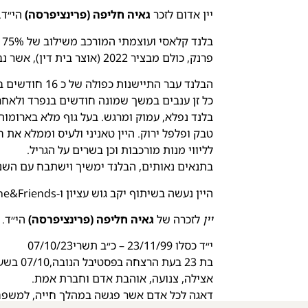
יין אדום לזכר
גאיה חליפה (פרינציפרסה)
הי״ד.
פרנק, כולם מבציר 2022 (אוצר בית דין), אשר נבצרו מחלקות מובחרות במיוחד להרכבת הבלנד.
הבלנד עבר התיי
כל זן ענבים במשך שמונה חודשים בנפרד ולאח
בלנד נפלא, עמוק ומרגש. בעל גוף מלא בארומות
טבק ופלפל ירוק. היין טאניני ולעיס וממלא את חל
לליווי מנות מורכבות וכן בשרים על הגריל.
בתנאים נאותים, הבלנד ימשיך וישתבח עם השנ
היין נעשה בשיתוף יקב גוש עציון ו-Wine&Friends.
יין
לזכרה של
גאיה חליפה (פרינציפרסה)
הי״ד.
י״ד כסלו 23/11/99 – כ״ב תשרי07/10/23
בת 23 בעת הרצחה בפסטיבל הנובה,07/10 בשעה10:12 ליד קיבוץ עלומים בדרכה לפגוש את אביה.
אצילה, צנועה, אוהבת אדם וחברת אמת.
דאגה לכל אדם אשר פגשה במהלך חייה, למשפחה