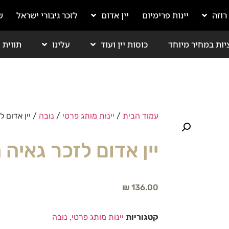
 רוזה
יינות פרימיום
יין אדום
לזכר גיבורי ישראל
ש
יות במחיר מיוחד
כוסות יין ועוד
עלינו
תווית י
עמוד הבית
/
יינות מותג פרטי
/
נובה
/ יין אדום ל
יין אדום לזכר גאיה 
₪
136.00
קטגוריות
יינות מותג פרטי
,
נובה