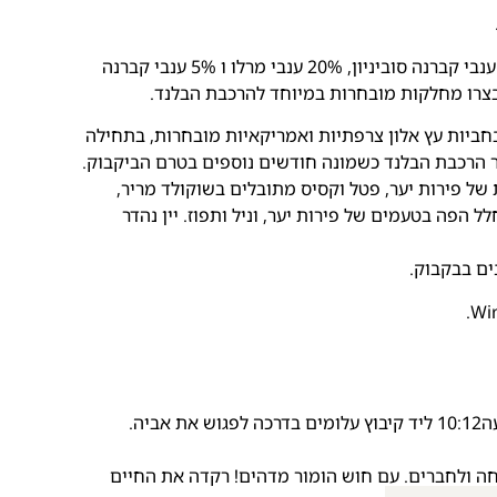
בלנד קלאסי ועוצמתי המורכב משילוב של 75% ענבי קברנה סוביניון, 20% ענבי מרלו ו 5% ענבי קברנה
שנות כפולה של כ 16 חודשים בחביות עץ אלון צרפתיות ואמריקאיות מובחרות, בתחילה
ר הרכבת הבלנד כשמונה חודשים נוספים בטרם הביקבוק.
 של פירות יער, פטל וקסיס מתובלים בשוקולד מריר,
ל הפה בטעמים של פירות יער, וניל ותפוז. יין נהדר
ים בבקבוק.
 ולחברים. עם חוש הומור מדהים! רקדה את החיים