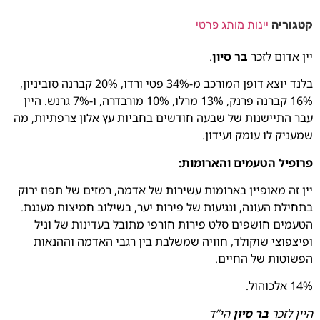
קטגוריה
יינות מותג פרטי
יין אדום לזכר
בר סיון
.
בלנד יוצא דופן המורכב מ-34% פטי ורדו, 20% קברנה סוביניון,
16% קברנה פרנק, 13% מרלו, 10% מורבדרה, ו-7% גרנש. היין
עבר התיישנות של שבעה חודשים בחביות עץ אלון צרפתיות, מה
שמעניק לו עומק ועידון.
פרופיל הטעמים והארומות:
יין זה מאופיין בארומות עשירות של אדמה, רמזים של תפוז ירוק
בתחילת העונה, ונגיעות של פירות יער, בשילוב חמיצות מענגת.
הטעמים חושפים סלט פירות חורפי מתובל בעדינות של וניל
ופיצפוצי שוקולד, חוויה שמשלבת בין רגבי האדמה וההנאות
הפשוטות של החיים.
14% אלכוהול.
היין לזכר
בר סיון
הי”ד