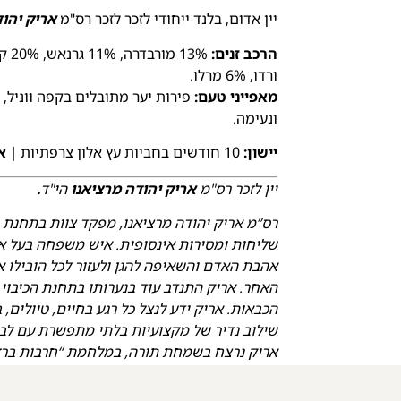
יין אדום, בלנד ייחודי לזכר לזכר רס"מ
אריק יהוד
הרכב זנים:
ורדו, 6% מרלו.
מאפייני טעם:
פירות יער מתובלים בקפה ווניל, ג
ונעימה.
יישון:
10 חודשים בחביות עץ אלון צרפתיות |
א
יין לזכר רס"מ
אריק יהודה מרציאנו
הי"ד
.
רס”מ אריק יהודה מרציאנו, מפקד צוות בתחנת 
שליחות ומסירות אינסופית. איש משפחה בעל אה
אהבת האדם והשאיפה להגן ולעזור לכל הובילו או
הכבאות. אריק ידע לנצל כל רגע בחיים, טיולים
שילוב נדיר של מקצועיות בלתי מתפשרת עם לב 
אריק נרצח בשמחת תורה, במלחמת “חרבות ברזל”,
חיים רק פעם אחת" נהג לאמר ולהזכיר לכולם 