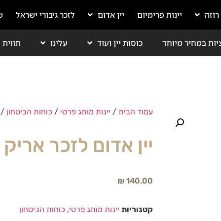
 רוזה
יינות פרימיום
יין אדום
לזכר גיבורי ישראל
ש
יות במחיר מיוחד
כוסות יין ועוד
עלינו
תווית י
עמוד הבית
/
יינות מותג פרטי
/
כוחות הביטחון
/ 
יין אדום לזכר אריק 
₪
140.00
קטגוריות
יינות מותג פרטי
,
כוחות הביטחון