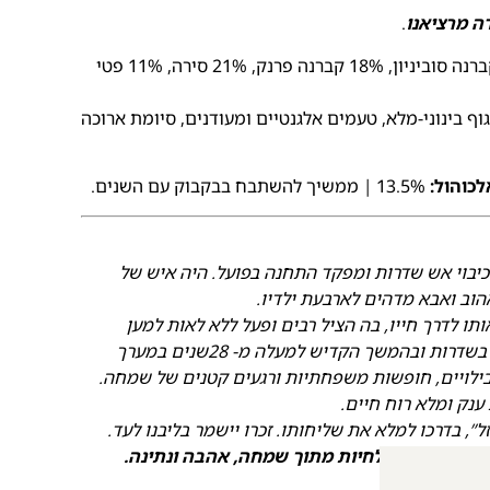
ה מרציאנו
.
13% מורבדרה, 11% גרנאש, 20% קברנה סוביניון, 18% קברנה פרנק, 21% סירה, 11% פטי
וף בינוני-מלא, טעמים אלגנטיים ומעודנים, סיומת ארוכה
לכוהול:
13.5% | ממשיך להשתבח בבקבוק עם השנים.
כיבוי אש שדרות ומפקד התחנה בפועל. היה איש של
וב ואבא מדהים לארבעת ילדיו.
תו לדרך חייו, בה הציל רבים ופעל ללא לאות למען
האחר. אריק התנדב עוד בנערותו בתחנת הכיבוי בשדרות ובהמשך הקדיש למעלה מ- 28שנים במערך
, בילויים, חופשות משפחתיות ורגעים קטנים של שמחה.
ענק ומלא רוח חיים.
 בדרכו למלא את שליחותו. זכרו יישמר בליבנו לעד.
לנצל כל רגע ולחיות מתוך שמחה, אהבה ונתינה.