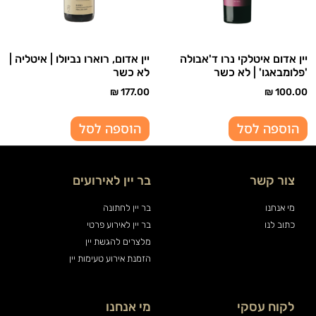
יין אדום איטלקי נרו ד'אבולה
יין אדום, רוארו נביולו | איטליה |
'פלומבאגו' | לא כשר
לא כשר
₪
177.00
₪
100.00
הוספה לסל
הוספה לסל
צור קשר
בר יין לאירועים
מי אנחנו
בר יין לחתונה
כתוב לנו
בר יין לאירוע פרטי
מלצרים להגשת יין
הזמנת אירוע טעימות יין
לקוח עסקי
מי אנחנו