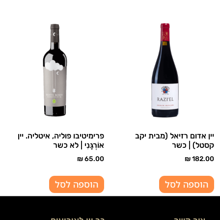
יין אדום רזיאל (מבית יקב
פרימיטיבו פוליה, איטליה. יין
קסטל) | כשר
אוֹרְגָּנִי | לא כשר
₪
65.00
₪
182.00
הוספה לסל
הוספה לסל