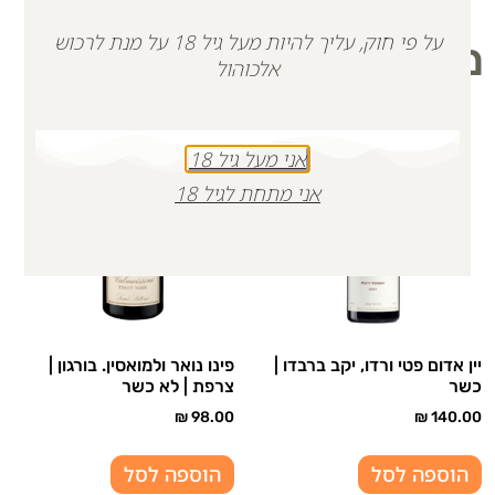
על פי חוק, עליך להיות מעל גיל 18 על מנת לרכוש
מוצרים קשורים
אלכוהול
אני מעל גיל 18
אני מתחת לגיל 18
יין אדום פטי ורדו, יקב ברבדו |
פינו נואר ולמואסין. בורגון |
כשר
צרפת | לא כשר
₪
98.00
₪
140.00
הוספה לסל
הוספה לסל