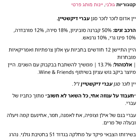
קטגוריות
גולני
,
יינות מותג פרטי
יין אדום לזכר לזכר סגן
עברי דיקשטיין.
הרכב זנים:
50% קברנה סוביניון, 18% סירה, 12% מורבדרה,
10% פינו גרי, 10% גרנאש.
היין התיישן 12 חודשים בחביות עץ אלון צרפתיות ואמריקאיות
מובחרות
|
אלכוהול:
13.7% | ממשיך להשתבח בבקבוק עם השנים. היין
מיוצר ביקב גוש עציון בשיתוף Wine & Friends.
יין ל
זכר סגן
עברי דיקשטיין
ז"ל.
״
תעבוד על ענווה אחי, כל השאר לא חשוב
״ מתוך כתביו של
עברי.
עברי בנם של אילן וצופיה, אח לאמנה, תמר, אחינעם קמה ויעלה
ובעלה של מרים.
בשירותו הצבאי פיקד על מחלקה בגדוד 51 בחטיבת גולני. נהרג