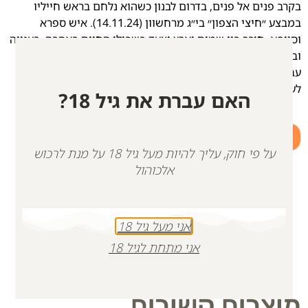
בקרב פנים אל פנים, בדרום לבנון כשהוא נלחם בראש חייליו
במבצע ״חיצי הצפון״ בי״ג מרחשוון (14.11.24). איש ספרא
וסייפא. חיבר בין שמים וארץ וצעד בשבילי החיים באהבה, בענווה
ובעוז.
עברי השאיר אחריו כתבי יד רבים, כתבים אלו פתחו לנו צוהר
לעולמו ועמלו הפנימי.
האם עברת את גיל 18?
+
-
על פי חוק, עליך להיות מעל גיל 18 על מנת לרכוש
הוספה לסל
אלכוהול
אני מעל גיל 18
אני מתחת לגיל 18
מוצרים קשורים