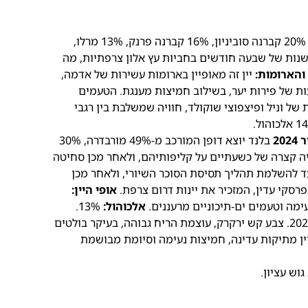
בלנד יוצא דופן המורכב מ-34% פטי ורדו, 20% קברנה סוביניון, 16% קברנה פרנק, 13% מרלו,
 היין עבר התיישנות של שבעה חודשים בחביות עץ אלון צרפתיות, מה
והארומות:
יין זה מאופיין בארומות עשירות של אדמה,
עות של פירות יער, בשילוב חמיצות מענגת. הטעמים
של וניל ופיצפוצי שוקולד, חוויה שמשלבת בין רגבי
בלנד יוצא דופן המורכב מ-49% מורבדרה, 30%
רים השריה קצרה של כשעתיים על קליפותיהם, ולאחר מכן סחיטה
עד להשלמת תהליך תסיסת הסוכר השיורי, ולאחר מכן
רסקי עדין, המזכיר את יינות דרום צרפת.
אופי היין:
עימה וטעמים ים-תיכוניים מרעננים.
אלכוהול:
13%.
הרכב זני:100% ענבי גוורצטרמינר. בציר 2024. צבע קש ירקרק, עוצמת הריח גבוהה, בעיקר בולטים
ליין מתיקות עדינה, חמיצות נעימה וסיומת מבושמת