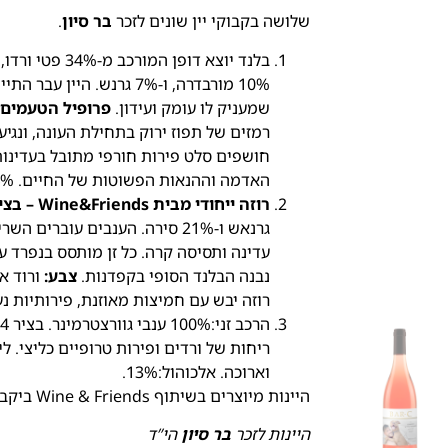
שלושה בקבוקי יין שונים לזכר
בר סיון
.
10% מורבדרה, ו-7% גרנש.
שמעניק לו עומק ועידון.
פרופיל הטעמים 
רמזים של תפוז ירוק בתחילת העונה, ונגי
חושפים סלט פירות חורפי מתובל בעדינות 
האדמה וההנאות הפשוטות של החיים. 14% אלכוהול.
רוזה ייחודי מבית Wine&Friends – בציר 2024
גרנאש ו-21% סירה. הענבים עוב
עדינה ותסיסה קרה. כל זן מותסס בנפרד 
נבנה הבלנד הסופי בקפדנות.
צבע:
ורוד אפ
רוזה יבש עם חמיצות מאוזנת, פירותיות נ
ריחות של ורדים ופירות טרופיים כליצי. 
וארוכה. אלכוהול:13%.
היינות מיוצרים בשיתוף Wine & Friends ביקב גוש עציון.
היינות לזכר
בר סיון
הי”ד