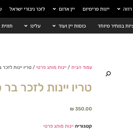
 רוזה
יינות פרימיום
יין אדום
לזכר גיבורי ישראל
ש
יות במחיר מיוחד
כוסות יין ועוד
עלינו
תווית י
עמוד הבית
/
יינות מותג פרטי
/ טריו יינות לזכר ב
טריו יינות לזכר בר ס
₪
350.00
קטגוריה
יינות מותג פרטי