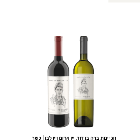
זוג יינות ברק בן דוד, יין אדום ויין לבן | כשר