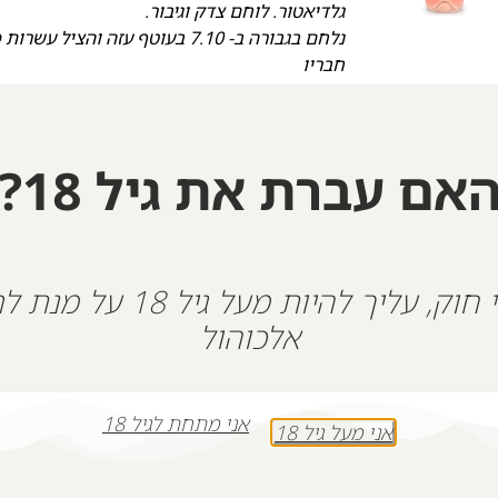
גלדיאטור. לוחם צדק וגיבור.
נלחם בגבורה ב- 7.10 בעוטף עזה
חבריו
על אף שידע שייתכן וזה יעלה לו בחייו.
בר היה איש משפחה וחבר אמת.
לאורך 15 שנים נלחם בעשרות מבצעים להג
אם עברת את גיל 18?
מכן עבר לימ״מ. בר הותיר אחריו משפחה ועשרו
שהיו עבורו כאחים
המבטיחים לנסות ולהיות ראויים לגבורתו.
על פי חוק, עליך להיות מעל גיל 18
+
-
אלכוהול
הוספה לסל
אני מתחת לגיל 18
אני מעל גיל 18