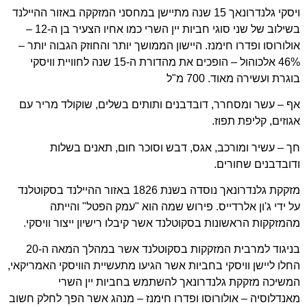
ויסקי גלנדרונאך 15 שנה מתיישן במחסני המזקקה באזור ההיילנד
בשילוב של שני סוגי חביות יין השרי כמו אחיו הצעיר בן ה-12 –
אולורוסו ופדרו חימנז. היישון הממושך יותר והחוזק הגבוה יותר –
46% אלכוהול – הופכים את מהדורת ה-15 שנה לחוויית וויסקי
בוגרת ועשירה מאוד. 700 מ"ל
אף – עשר ומסחרר, דובדבנים ותותים בשלים, שוקולד מריר עם
אגוזים, קליפת תפוז.
חך – עשיר ומורכב, אגס, דבש וסוכר חום, תאנים בשלות
ודובדבנים שחורים.
מזקקת גלנדרונאך נוסדה בשנת 1826 באזור ההיילנד בסקוטלנד
על ידי ג'ון אלרדייס. פירוש שמה הוא "עמק הפטל" והייתה
מהמזקקות הראשונות בסקוטלנד אשר קיבלו רישיון ייצור וויסקי.
בניגוד למרבית המזקקות בסקוטלנד אשר במהלך המאה ה-20
החלו ליישן וויסקי בחביות אשר הגיעו מתעשיית הוויסקי האמריקאי,
המשיכה מזקקת גלנדרונאך להשתמש בחביות יין השרי
מאנדלוסיה – אולורוסו ופדרו חימנז – מנהג אשר הפך לחלק חשוב