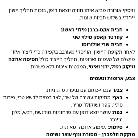
וויסקי אורורה מביא איתו חוויה יוצאת דופן, בזכות תהליך יישון
ייחודי בשלוש חביות שונות:
חבית אקס-ברבן מילוי ראשון
קוורטר קאסק מילוי שני
חבית שרי אולורוסו
לאחר תקופת היישון, הוויסקי מעורבב בקפידה כדי ליצור איזון
מושלם של טעמים וארומות. תהליך הייצור כולל
תסיסה ארוכה
וזיקוק כפול, ידני ואיטי
, המבטיח איכות ללא פשרות.
צבע, ארומות וטעמים
צבע
: ענברי-כתום עם נגיעות מהגוניות.
באף
: מתיקות עשירה של שרי, לצד רמזים לדשא טרי, פירות
סתיו, קפה ושוקולד מריר.
בפה
: עושר יוצא דופן עם פרחוניות מודגשת, דבש, מלון
וג'ינג'ר.
סיומת
: נעימה, ארוכה ומאוזנת.
מזקקת וולפברן – מסורת ונוף עוצר נשימה