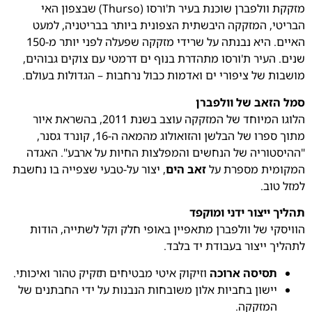
מזקקת וולפברן שוכנת בעיר ת'ורסו (Thurso) שבצפון האי
הבריטי, המזקקה היבשתית הצפונית ביותר בבריטניה, למעט
האיים. היא נבנתה על שרידי מזקקה שפעלה לפני יותר מ-150
שנים. העיר ת'ורסו מתהדרת בנוף ים דרמטי עם צוקים גבוהים,
מושבות של ציפורי ים ואדמות כבול נרחבות – הגדולות בעולם.
סמל הזאב של וולפברן
הלוגו המיוחד של המזקקה עוצב בשנת 2011, בהשראת איור
מתוך ספרו של הבלשן והזואולוג מהמאה ה-16, קונרד גסנר,
"ההיסטוריה של הנחשים והמפלצות החיות על ארבע". האגדה
המקומית מספרת על
זאב הים
, יצור על-טבעי שצפייה בו נחשבת
למזל טוב.
תהליך ייצור ידני ומוקפד
הוויסקי של וולפברן מתאפיין באופי חלק וקל לשתייה, הודות
לתהליך ייצור בעבודת יד בלבד.
תסיסה ארוכה
וזיקוק איטי מבטיחים תזקיק טהור ואיכותי.
יישון בחביות אלון משובחות הנבנות על ידי החבתנים של
המזקקה.