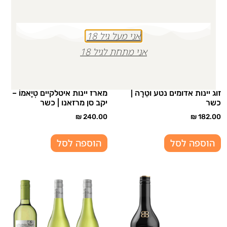
אני מעל גיל 18
אני מתחת לגיל 18
זוג יינות אדומים נטע וטֵרָה |
מארז יינות איטלקיים טְיָאמוֹ –
כשר
יקב סן מרזאנו | כשר
₪
240.00
₪
182.00
הוספה לסל
הוספה לסל