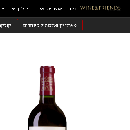
בית
אוצר ישראלי
יין לבן
יין
מארזי יין ואלכוהול מיוחדים
קולקצ