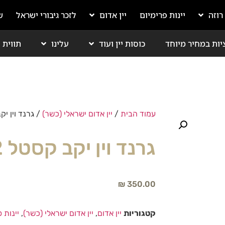
 רוזה
יינות פרימיום
יין אדום
לזכר גיבורי ישראל
ש
יות במחיר מיוחד
כוסות יין ועוד
עלינו
תווית י
עמוד הבית
/
יין אדום ישראלי (כשר)
/ גרנד וין יקב קסטל
גרנד וין יקב קסטל 2022 | כשר
₪
350.00
קטגוריות
יין אדום
,
יין אדום ישראלי (כשר)
,
יינות 