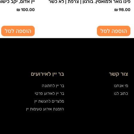
פינו נואר ולמואסין. בורגון | צרפת | לא כשר
יין אדום, יקב כישו
₪
100.00
₪
98.00
הוספה לסל
הוספה לסל
צור קשר
בר יין לאירועים
מי אנחנו
בר יין לחתונה
כתוב לנו
בר יין לאירוע פרטי
מלצרים להגשת יין
הזמנת אירוע טעימות יין