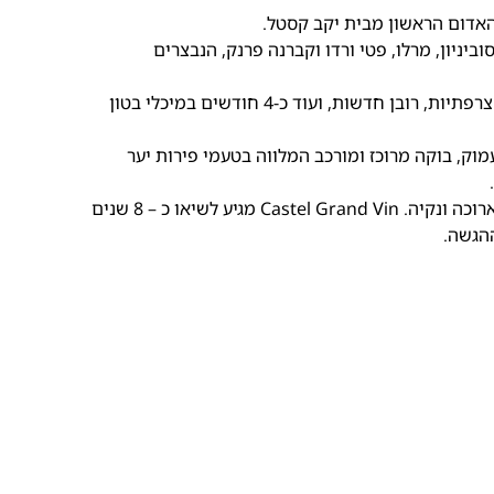
ביניון, מרלו, פטי ורדו וקברנה פרנק, הנבצרים
היין גדל במשך כ – 16 חודשים בחביות עץ אלון צרפתיות, רובן חדשות, ועוד כ-4 חודשים במיכלי בטון
 עמוק, בוקה מרוכז ומורכב המלווה בטעמי פירות יער
יין מאוזן הנוטה לקטיפתיות חלקה ובעל סיומת ארוכה ונקיה. Castel Grand Vin מגיע לשיאו כ – 8 שנים
הגשה.