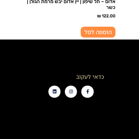
אדום – תל שיפון | יין אדום יבש מרמת הגולן |
כשר
₪
122.00
הוספה לסל
כדאי לעקוב