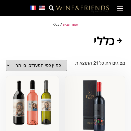
SALE – מבצע חבר
עמוד הבית
/ כללי
כללי
מציגים את כל ⁦21⁩ התוצאות