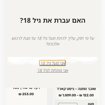
+
-
+
-
הוספה לסל
האם עברת את גיל 18?
הוספה לסל
על פי חוק, עליך להיות מעל גיל 18 על מנת לרכוש
אלכוהול
אני מעל גיל 18
אני מתחת לגיל 18
זוג יינות אדומים לזכר
דקל סויסה | כשר
שובר מתנה – גיפט קארד
₪
253.00
₪
1,009.00
–
₪
122.00
Gift