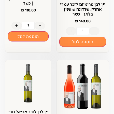
| כשר
יין לבן פרימיום לזכר עמרי
אחרק. שרדונה & שנין
₪
110.00
בלאן | כשר
₪
140.00
+
-
+
-
הוספה לסל
הוספה לסל
יין לבן לזכר אריאל גורי