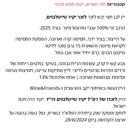
קטגוריות
חיל השריון
,
יינות מותג פרטי
יין לבן חצי יבש לזכר
לזכר יקיר טייטלבוים.
הרכב זני:100% ענבי גוורצטרמינר. בציר 2025.
על הייצור: בציר ידני, תסיסה קרה וארוכה, הפסקת התסיסה
לקראת סיומה והשארת 15 גרם סוכר לליטר.
מיקום הכרם: כרם יחיד אזור אבו נופל.
צבע קש ירקרק, עוצמת הריח גבוהה, בעיקר בולטים ריחות של
ורדים ופירות טרופיים כליצי. ליין מתיקות עדינה, חמיצות נעימה
וסיומת מבושמת וארוכה | אחוז אלכוהול:13%.
היין נעשה בשיתוף יקב גוש עציון ו-Wine&Friends.
היין
לזכרו של רס"ל יקיר טייטלבוים הי"ד
. יקיר היה גיבור
ישראל.
לוחם ומפקד טנק ביחידת המלא"ר בשריון. נפל בעזה בהגנה על
ארצנו הקדושה ביום 28/6/2024.